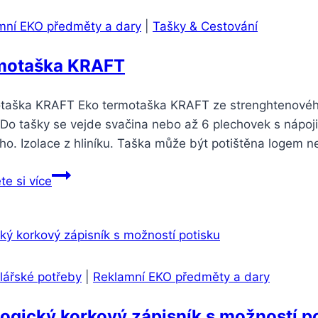
mní EKO předměty a dary
|
Tašky & Cestování
motaška KRAFT
taška KRAFT Eko termotaška KRAFT ze strenghtenového p
Do tašky se vejde svačina nebo až 6 plechovek s nápoji
ho. Izolace z hliníku. Taška může být potištěna logem 
te si více
lářské potřeby
|
Reklamní EKO předměty a dary
ogický korkový zápisník s možností p