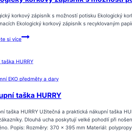
ický korkový zápisník s možností potisku Ekologický ko
acích Ekologický korkový zápisník s recyklovaným papíre
te si více
mní EKO předměty a dary
upní taška HURRY
ní taška HURRY Užitečná a praktická nákupní taška HUR
ákazníky. Dlouhá ucha poskytují velké pohodlí při noše
ěno. Popis: Rozměry: 370 x 395 mm Materiál: polypropyl