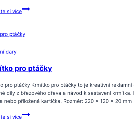
te si více
ní dary
tko pro ptáčky
o pro ptáčky Krmítko pro ptáčky to je kreativní reklam
é díly z březového dřeva a návod k sestavení krmítka. P
ka nebo přiložená kartička. Rozměr: 220 x 120 x 20 mm
te si více