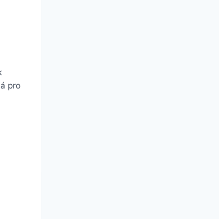
k
ná pro