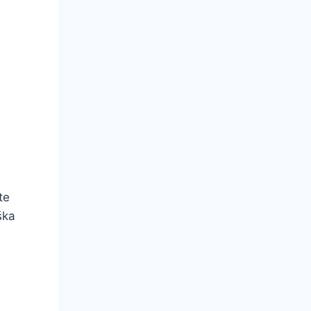
te
ška