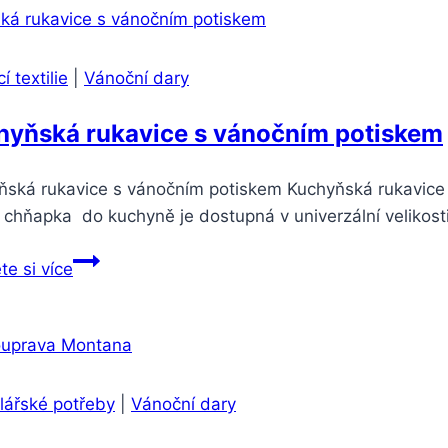
 textilie
|
Vánoční dary
hyňská rukavice s vánočním potiskem
ňská rukavice s vánočním potiskem Kuchyňská rukavice
i chňapka do kuchyně je dostupná v univerzální velikos
te si více
lářské potřeby
|
Vánoční dary