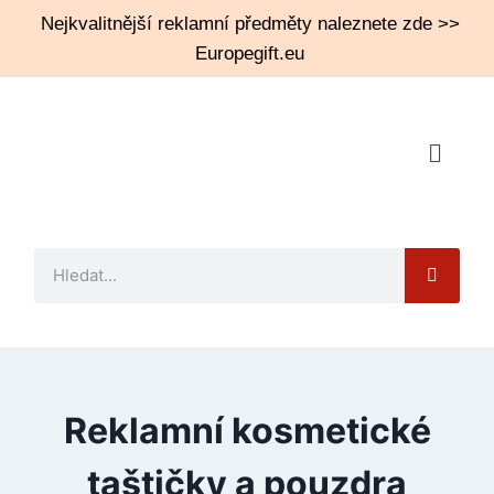
Nejkvalitnější reklamní předměty naleznete zde >>
Europegift.eu
Reklamní kosmetické
taštičky a pouzdra