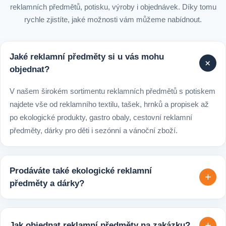
reklamních předmětů, potisku, výroby i objednávek. Díky tomu
rychle zjistíte, jaké možnosti vám můžeme nabídnout.
Jaké reklamní předměty si u vás mohu
+
objednat?
V našem širokém sortimentu reklamních předmětů s potiskem
najdete vše od reklamního textilu, tašek, hrnků a propisek až
po ekologické produkty, gastro obaly, cestovní reklamní
předměty, dárky pro děti i sezónní a vánoční zboží.
Prodáváte také ekologické reklamní
+
předměty a dárky?
Ano, v e-shopu europegift.eu najdete velký výběr ekologických
reklamních předmětů. K dispozici jsou i ekologicky udržitelné
+
Jak objednat reklamní předměty na zakázku?