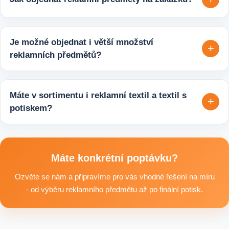
varianty, které jsou vhodné pro firmy, jež chtějí spojit svojí
propagaci s odpovědným přístupem k životnímu prostředí.
Velmi snadno. Stačí zaslat poptávku s požadavky k produktu,
počtem kusů a představou o potisku. Následně si s vámi
Je možné objednat i větší množství
+
upřesníme doplňující detaily, doporučíme vhodné varianty
reklamních předmětů?
potisku a brandingu a domluvíme další postup výroby.
Ano, zajišťujeme i větší objemy výroby tisíců nebo i deseti
tisíců kusů pro firmy, eventy, gastro provozy nebo dlouhodobé
Máte v sortimentu i reklamní textil a textil s
+
reklamní kampaně. Připravíme ideální řešení podle rozpočtu,
potiskem?
účelu i požadovaného termínu dodání.
Ano, součástí sortimentu je také reklamní textil pro firmy:
například reklamní trička nebo mikiny, pracovní textil a další
textilní produkty vhodné pro branding, promo akce i firemní
Máte konkrétní poptávku?
využití.
Ozvěte se nám a připravíme pro vás vhodné řešení na míru
- od výběru reklamního předmětu až po finální potisk.