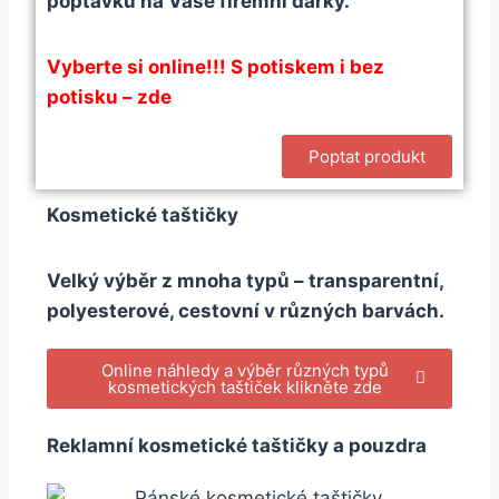
poptávku na Vaše firemní dárky.
Vyberte si online!!! S potiskem i bez
potisku – zde
Poptat produkt
Kosmetické taštičky
Velký výběr z mnoha typů – transparentní,
polyesterové, cestovní v různých barvách.
Online náhledy a výběr různých typů
kosmetických taštiček klikněte zde
Reklamní kosmetické taštičky a pouzdra