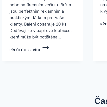
nebo na firemním večírku. Brčka
na 
jsou perfektním reklamním a
k v
praktickým dárkem pro Vaše
klienty. Balení obsahuje 20 ks.
PŘE
Dodávají se v papírové krabičce,
která může být potištěna…
PŘEČTĚTE SI VÍCE
Ča