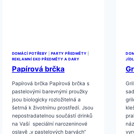
DOMÁCÍ POTŘEBY
|
PARTY PŘEDMĚTY
|
DOM
REKLAMNÍ EKO PŘEDMĚTY A DARY
JÍD
Papírová brčka
Gr
Papírová brčka Papírová brčka s
Gri
pastelovými barevnými proužky
sad
jsou biologicky rozložitelná a
gri
šetrná k životnímu prostředí. Jsou
kle
nepostradatelnou součástí drinků
pra
na Vaší speciální narozeninové
náz
oslavě „v pastelových barvách“
vyr