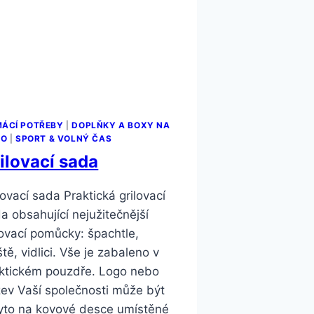
ÁCÍ POTŘEBY
|
DOPLŇKY A BOXY NA
LO
|
SPORT & VOLNÝ ČAS
ilovací sada
lovací sada Praktická grilovací
a obsahující nejužitečnější
lovací pomůcky: špachtle,
ště, vidlici. Vše je zabaleno v
ktickém pouzdře. Logo nebo
ev Vaší společnosti může být
yto na kovové desce umístěné