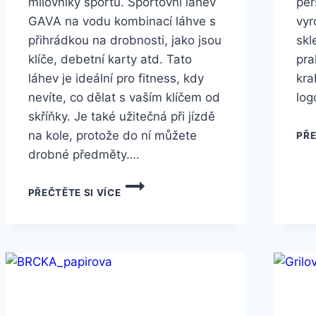
milovníky sportu. Sportovní láhev
per
GAVA na vodu kombinací láhve s
vyr
přihrádkou na drobnosti, jako jsou
skl
klíče, debetní karty atd. Tato
pra
láhev je ideální pro fitness, kdy
kra
nevíte, co dělat s vaším klíčem od
log
skříňky. Je také užitečná při jízdě
na kole, protože do ní můžete
PŘE
drobné předměty….
PŘEČTĚTE SI VÍCE