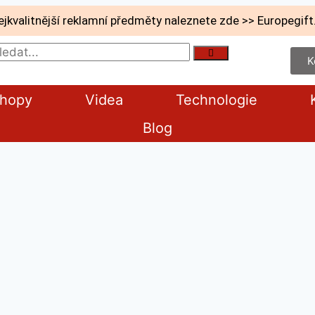
ejkvalitnější reklamní předměty naleznete zde >> Europegift
K
shopy
Videa
Technologie
Blog