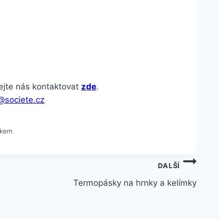
hejte nás kontaktovat
zde
.
@societe.cz
iskem
DALŠÍ
Termopásky na hrnky a kelímky