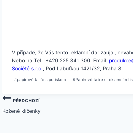
V případě, že Vás tento reklamní dar zaujal, nevá
Nebo na Tel.: +420 225 341 300. Email:
produkce
Société s.r.o.
, Pod Labuťkou 1421/32, Praha 8.
#
papírové talíře s potiskem
#
Papírové talíře s reklamním t
PŘEDCHOZÍ
Kožené klíčenky