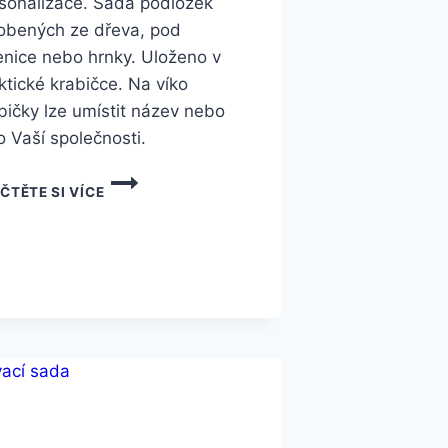
sonalizace. Sada podložek
obených ze dřeva, pod
enice nebo hrnky. Uloženo v
ktické krabičce. Na víko
bičky lze umístit název nebo
o Vaší společnosti.
ČTĚTE SI VÍCE