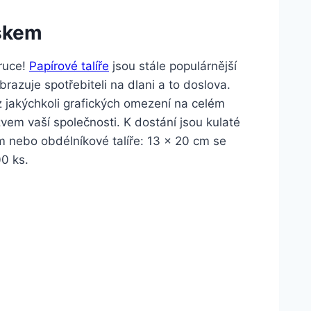
iskem
 ruce!
Papírové talíře
jsou stále populárnější
razuje spotřebiteli na dlani a to doslova.
ez jakýchkoli grafických omezení na celém
vem vaší společnosti. K dostání jsou kulaté
m nebo obdélníkové talíře: 13 x 20 cm se
0 ks.