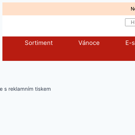
N
Sortiment
Vánoce
E-