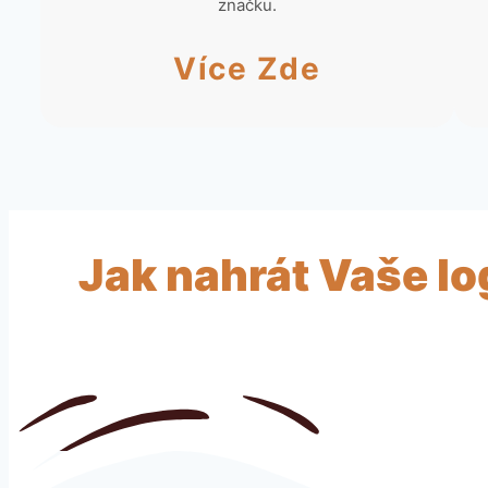
značku.
Více Zde
Jak nahrát Vaše l