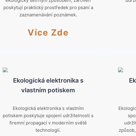
ekologicky šetrným způsobem, zároveň
udrži
poskytují praktický prostředek pro psaní a
zaznamenávání poznámek.
Více Zde
Ekologická elektronika s
Ek
vlastním potiskem
Ekologická elektronika s vlastním
Ekologi
potiskem poskytuje spojení udržitelnosti s
spo
firemní propagací v moderním světě
udrži
technologií.
způsob,