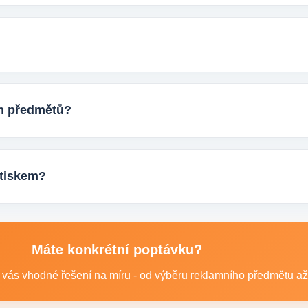
ických reklamních předmětů. K dispozici jsou i ekologicky udržit
stupem k životnímu prostředí.
uktu, počtem kusů a představou o potisku. Následně si s vámi u
postup výroby.
ch předmětů?
seti tisíců kusů pro firmy, eventy, gastro provozy nebo dlouhodo
odání.
potiskem?
: například reklamní trička nebo mikiny, pracovní textil a další t
Máte konkrétní poptávku?
vás vhodné řešení na míru - od výběru reklamního předmětu až p