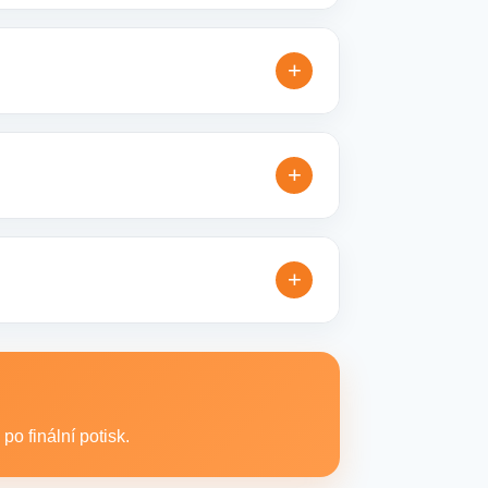
elné varianty, které jsou vhodné pro
+
přesníme doplňující detaily, doporučíme
+
bé reklamní kampaně. Připravíme ideální
+
extilní produkty vhodné pro branding,
o finální potisk.