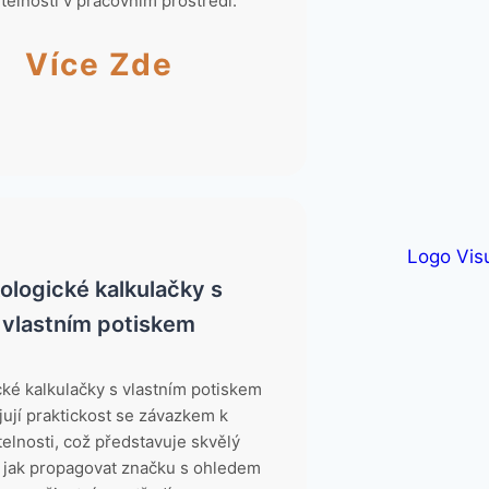
telností v pracovním prostředí.
Více Zde
ologické kalkulačky s
vlastním potiskem
cké kalkulačky s vlastním potiskem
jují praktickost se závazkem k
telnosti, což představuje skvělý
 jak propagovat značku s ohledem