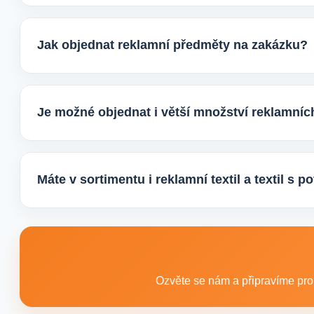
Ano, v e-shopu europegift.eu najdete velký výběr ekolog
firmy, jež chtějí spojit svojí propagaci s odpovědným pří
Jak objednat reklamní předměty na zakázku?
Velmi snadno. Stačí zaslat poptávku s požadavky k prod
vhodné varianty potisku a brandingu a domluvíme další 
Je možné objednat i větší množství reklamní
Ano, zajišťujeme i větší objemy výroby tisíců nebo i de
řešení podle rozpočtu, účelu i požadovaného termínu d
Máte v sortimentu i reklamní textil a textil s 
Ano, součástí sortimentu je také reklamní textil pro firmy
promo akce i firemní využití.
Ozvěte se nám a připravíme pro 