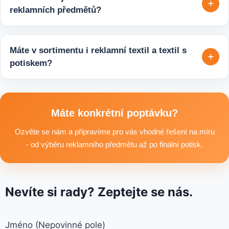
+
upřesníme doplňující detaily, doporučíme vhodné varianty
reklamních předmětů?
potisku a brandingu a domluvíme další postup výroby.
Ano, zajišťujeme i větší objemy výroby tisíců nebo i deseti
tisíců kusů pro firmy, eventy, gastro provozy nebo dlouhodobé
Máte v sortimentu i reklamní textil a textil s
+
reklamní kampaně. Připravíme ideální řešení podle rozpočtu,
potiskem?
účelu i požadovaného termínu dodání.
Ano, součástí sortimentu je také reklamní textil pro firmy:
například reklamní trička nebo mikiny, pracovní textil a další
textilní produkty vhodné pro branding, promo akce i firemní
Máte konkrétní poptávku?
využití.
Ozvěte se nám a připravíme pro vás vhodné řešení na míru
- od výběru reklamního předmětu až po finální potisk.
Nevíte si rady? Zeptejte se nás.
Jméno (Nepovinné pole)