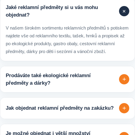
Jaké reklamní předměty si u vás mohu
+
objednat?
V našem širokém sortimentu reklamních předmětů s potiskem
najdete vše od reklamního textilu, tašek, hrnků a propisek až
po ekologické produkty, gastro obaly, cestovní reklamní
předměty, dárky pro děti i sezónní a vánoční zboží.
Prodáváte také ekologické reklamní
+
předměty a dárky?
Ano, v e-shopu europegift.eu najdete velký výběr ekologických
reklamních předmětů. K dispozici jsou i ekologicky udržitelné
+
Jak objednat reklamní předměty na zakázku?
varianty, které jsou vhodné pro firmy, jež chtějí spojit svojí
propagaci s odpovědným přístupem k životnímu prostředí.
Velmi snadno. Stačí zaslat poptávku s požadavky k produktu,
počtem kusů a představou o potisku. Následně si s vámi
Je možné objednat i větší množství