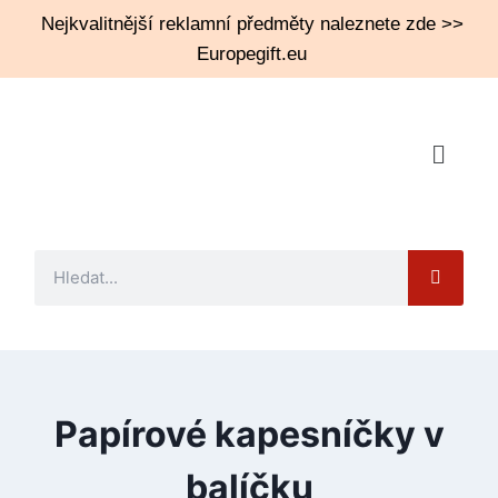
Nejkvalitnější reklamní předměty naleznete zde >>
Europegift.eu
Papírové kapesníčky v
balíčku