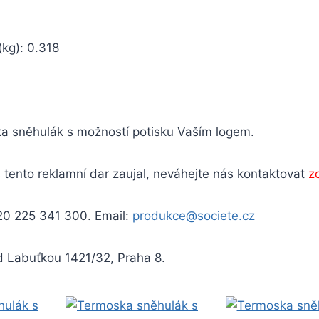
(kg): 0.318
a sněhulák s možností potisku Vaším logem.
 tento reklamní dar zaujal, neváhejte nás kontaktovat
z
20 225 341 300. Email:
produkce@societe.cz
d Labuťkou 1421/32, Praha 8.