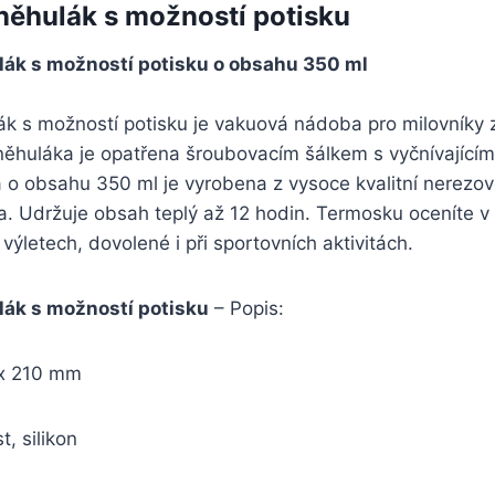
ěhulák s možností potisku
ák s možností potisku o obsahu 350 ml
k s možností potisku je vakuová nádoba pro milovníky z
ěhuláka je opatřena šroubovacím šálkem s vyčnívajícím
o obsahu 350 ml je vyrobena z vysoce kvalitní nerezové
a. Udržuje obsah teplý až 12 hodin. Termosku oceníte v
výletech, dovolené i při sportovních aktivitách.
ák s možností potisku
– Popis:
x 210 mm
t, silikon