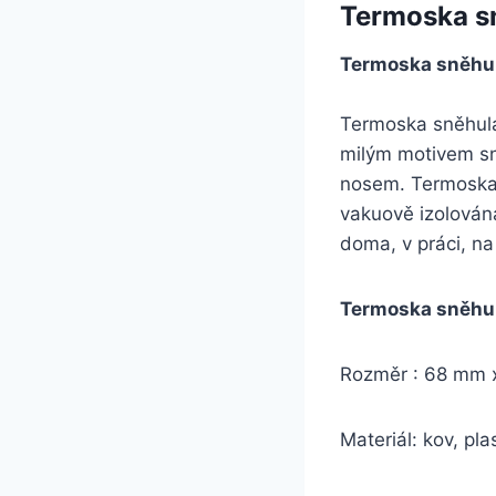
Termoska sn
Termoska sněhul
Termoska sněhulá
milým motivem sn
nosem. Termoska 
vakuově izolován
doma, v práci, na 
Termoska sněhul
Rozměr : 68 mm 
Materiál: kov, plas