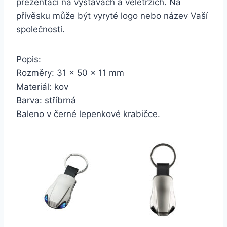
prezentaci na výstavách a veletrzích. Na
přívěsku může být vyryté logo nebo název Vaší
společnosti.
Popis:
Rozměry: 31 x 50 x 11 mm
Materiál: kov
Barva: stříbrná
Baleno v černé lepenkové krabičce.