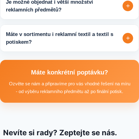
Je možné objednat i větší množství
+
upřesníme doplňující detaily, doporučíme vhodné varianty
reklamních předmětů?
potisku a brandingu a domluvíme další postup výroby.
Ano, zajišťujeme i větší objemy výroby tisíců nebo i deseti
tisíců kusů pro firmy, eventy, gastro provozy nebo dlouhodobé
Máte v sortimentu i reklamní textil a textil s
+
reklamní kampaně. Připravíme ideální řešení podle rozpočtu,
potiskem?
účelu i požadovaného termínu dodání.
Ano, součástí sortimentu je také reklamní textil pro firmy:
například reklamní trička nebo mikiny, pracovní textil a další
textilní produkty vhodné pro branding, promo akce i firemní
Máte konkrétní poptávku?
využití.
Ozvěte se nám a připravíme pro vás vhodné řešení na míru
- od výběru reklamního předmětu až po finální potisk.
Nevíte si rady? Zeptejte se nás.