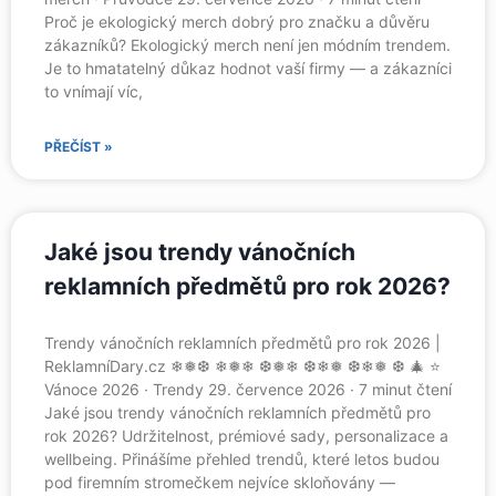
Proč je ekologický merch dobrý pro značku a důvěru
zákazníků? Ekologický merch není jen módním trendem.
Je to hmatatelný důkaz hodnot vaší firmy — a zákazníci
to vnímají víc,
PŘEČÍST »
Jaké jsou trendy vánočních
reklamních předmětů pro rok 2026?
Trendy vánočních reklamních předmětů pro rok 2026 |
ReklamníDary.cz ❄❅❆ ❄❅❄ ❆❅❄ ❆❄❅ ❆❄❅ ❆ 🎄 ⭐
Vánoce 2026 · Trendy 29. července 2026 · 7 minut čtení
Jaké jsou trendy vánočních reklamních předmětů pro
rok 2026? Udržitelnost, prémiové sady, personalizace a
wellbeing. Přinášíme přehled trendů, které letos budou
pod firemním stromečkem nejvíce skloňovány —