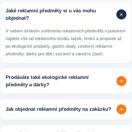
Jaké reklamní předměty si u vás mohu
+
objednat?
V našem širokém sortimentu reklamních předmětů s potiskem
najdete vše od reklamního textilu, tašek, hrnků a propisek až
po ekologické produkty, gastro obaly, cestovní reklamní
předměty, dárky pro děti i sezónní a vánoční zboží.
Prodáváte také ekologické reklamní
+
předměty a dárky?
Ano, v e-shopu europegift.eu najdete velký výběr ekologických
reklamních předmětů. K dispozici jsou i ekologicky udržitelné
+
Jak objednat reklamní předměty na zakázku?
varianty, které jsou vhodné pro firmy, jež chtějí spojit svojí
propagaci s odpovědným přístupem k životnímu prostředí.
Velmi snadno. Stačí zaslat poptávku s požadavky k produktu,
počtem kusů a představou o potisku. Následně si s vámi