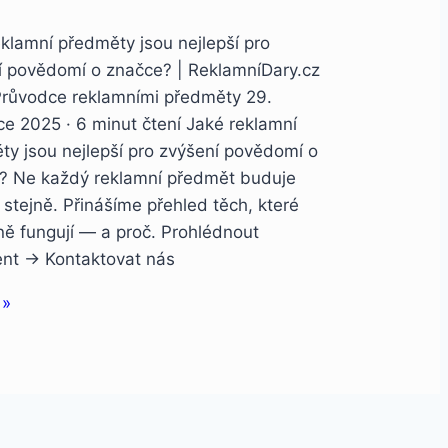
klamní předměty jsou nejlepší pro
í povědomí o značce? | ReklamníDary.cz
růvodce reklamními předměty 29.
e 2025 · 6 minut čtení Jaké reklamní
ty jsou nejlepší pro zvýšení povědomí o
? Ne každý reklamní předmět buduje
stejně. Přinášíme přehled těch, které
ně fungují — a proč. Prohlédnout
ent → Kontaktovat nás
 »