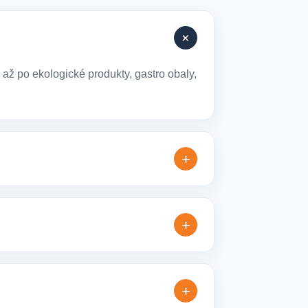
+
až po ekologické produkty, gastro obaly,
+
elné varianty, které jsou vhodné pro
+
přesníme doplňující detaily, doporučíme
+