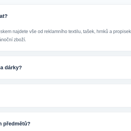
at?
kem najdete vše od reklamního textilu, tašek, hrnků a propisek 
ánoční zboží.
 a dárky?
ických reklamních předmětů. K dispozici jsou i ekologicky udržit
stupem k životnímu prostředí.
uktu, počtem kusů a představou o potisku. Následně si s vámi u
postup výroby.
ch předmětů?