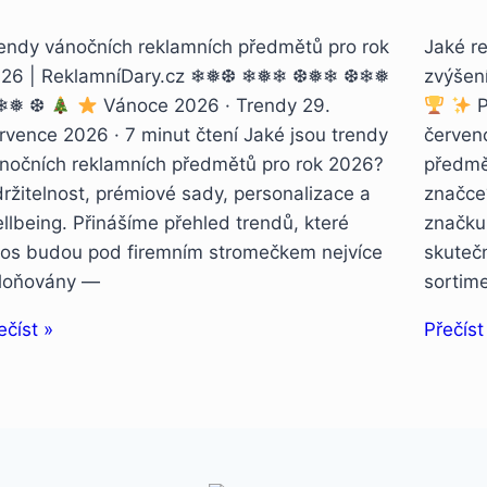
endy vánočních reklamních předmětů pro rok
Jaké re
26 | ReklamníDary.cz ❄❅❆ ❄❅❄ ❆❅❄ ❆❄❅
zvýšen
❄❅ ❆
Vánoce 2026 · Trendy 29.
P
rvence 2026 · 7 minut čtení Jaké jsou trendy
červenc
nočních reklamních předmětů pro rok 2026?
předmě
ržitelnost, prémiové sady, personalizace a
značce
llbeing. Přinášíme přehled trendů, které
značku 
tos budou pod firemním stromečkem nejvíce
skuteč
loňovány —
sortim
ečíst »
Přečíst