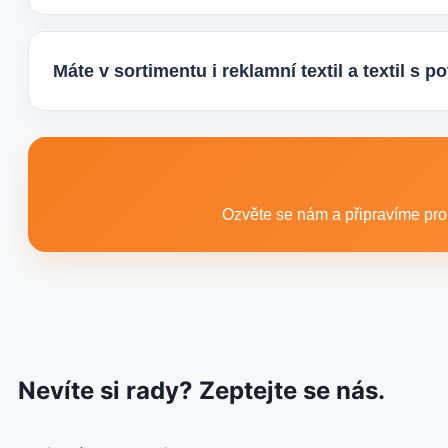
Ano, zajišťujeme i větší objemy výroby tisíců nebo i de
řešení podle rozpočtu, účelu i požadovaného termínu d
Máte v sortimentu i reklamní textil a textil s 
Ano, součástí sortimentu je také reklamní textil pro firmy
promo akce i firemní využití.
Ozvěte se nám a připravíme pro 
Nevíte si rady? Zeptejte se nás.