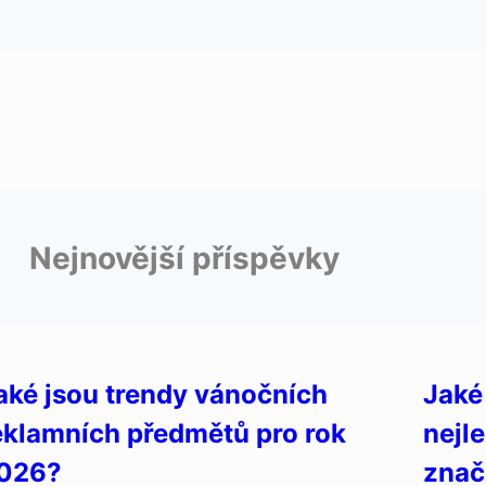
Nejnovější příspěvky
aké jsou trendy vánočních
Jaké
eklamních předmětů pro rok
nejl
026?
znač