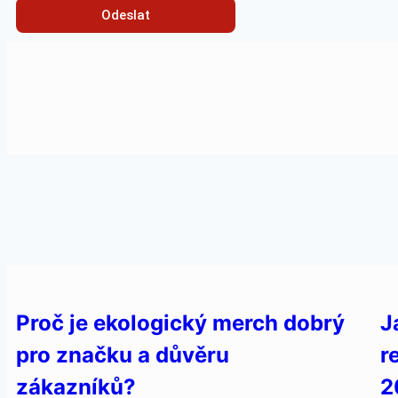
Odeslat
Proč je ekologický merch dobrý
J
pro značku a důvěru
r
zákazníků?
2