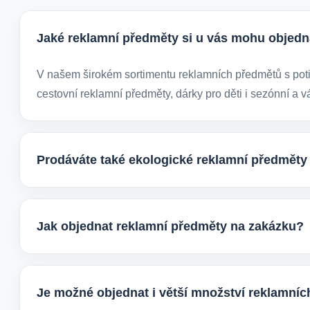
Jaké reklamní předměty si u vás mohu objedn
V našem širokém sortimentu reklamních předmětů s potis
cestovní reklamní předměty, dárky pro děti i sezónní a v
Prodáváte také ekologické reklamní předměty
Ano, v e-shopu europegift.eu najdete velký výběr ekolog
firmy, jež chtějí spojit svojí propagaci s odpovědným pří
Jak objednat reklamní předměty na zakázku?
Velmi snadno. Stačí zaslat poptávku s požadavky k prod
vhodné varianty potisku a brandingu a domluvíme další 
Je možné objednat i větší množství reklamní