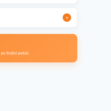
bé reklamní kampaně. Připravíme ideální
+
extilní produkty vhodné pro branding,
o finální potisk.