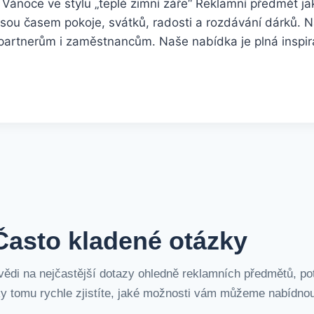
ánoce ve stylu „teplé zimní záře“ Reklamní předmět jak
 jsou časem pokoje, svátků, radosti a rozdávání dárků. 
 partnerům i zaměstnancům. Naše nabídka je plná inspi
Často kladené otázky
vědi na nejčastější dotazy ohledně reklamních předmětů, pot
y tomu rychle zjistíte, jaké možnosti vám můžeme nabídnou