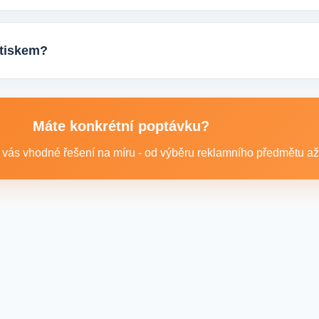
seti tisíců kusů pro firmy, eventy, gastro provozy nebo dlouhodo
odání.
potiskem?
: například reklamní trička nebo mikiny, pracovní textil a další t
Máte konkrétní poptávku?
vás vhodné řešení na míru - od výběru reklamního předmětu až p