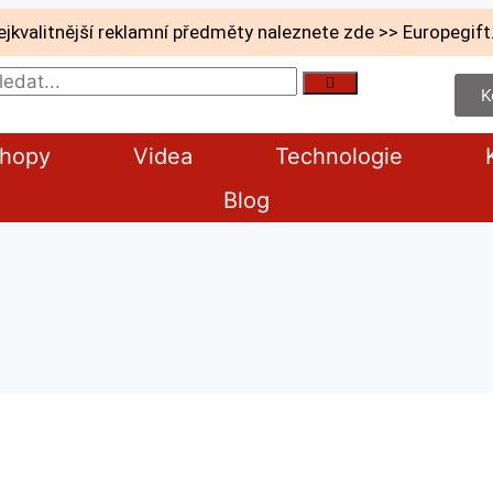
ejkvalitnější reklamní předměty naleznete zde >> Europegift
K
shopy
Videa
Technologie
Blog