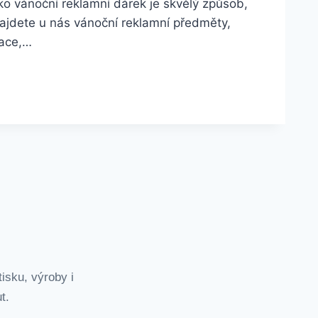
o vánoční reklamní dárek je skvělý způsob,
Najdete u nás vánoční reklamní předměty,
race,…
isku, výroby i
t.