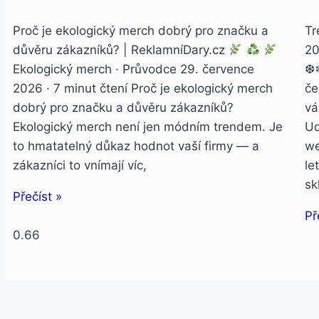
Proč je ekologický merch dobrý pro značku a
Tr
důvěru zákazníků? | ReklamníDary.cz
20
Ekologický merch · Průvodce 29. července
❆
2026 · 7 minut čtení Proč je ekologický merch
če
dobrý pro značku a důvěru zákazníků?
vá
Ekologický merch není jen módním trendem. Je
Ud
to hmatatelný důkaz hodnot vaší firmy — a
we
zákazníci to vnímají víc,
le
sk
Přečíst »
Př