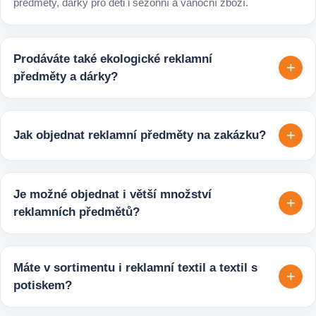
předměty, dárky pro děti i sezónní a vánoční zboží.
Prodáváte také ekologické reklamní
+
předměty a dárky?
Ano, v e-shopu europegift.eu najdete velký výběr ekologických
reklamních předmětů. K dispozici jsou i ekologicky udržitelné
+
Jak objednat reklamní předměty na zakázku?
varianty, které jsou vhodné pro firmy, jež chtějí spojit svojí
propagaci s odpovědným přístupem k životnímu prostředí.
Velmi snadno. Stačí zaslat poptávku s požadavky k produktu,
počtem kusů a představou o potisku. Následně si s vámi
Je možné objednat i větší množství
+
upřesníme doplňující detaily, doporučíme vhodné varianty
reklamních předmětů?
potisku a brandingu a domluvíme další postup výroby.
Ano, zajišťujeme i větší objemy výroby tisíců nebo i deseti
tisíců kusů pro firmy, eventy, gastro provozy nebo dlouhodobé
Máte v sortimentu i reklamní textil a textil s
+
reklamní kampaně. Připravíme ideální řešení podle rozpočtu,
potiskem?
účelu i požadovaného termínu dodání.
Ano, součástí sortimentu je také reklamní textil pro firmy: