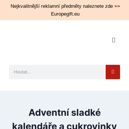
Nejkvalitnější reklamní předměty naleznete zde >>
Europegift.eu
Adventní sladké
kalendáře a cukrovinky