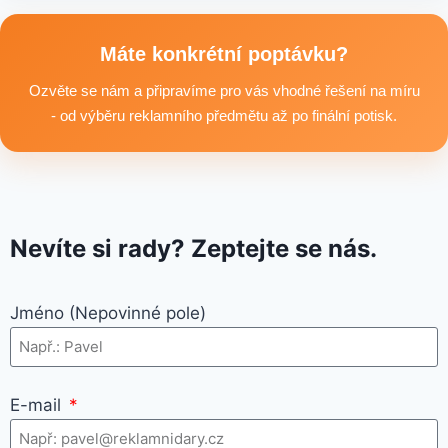
například reklamní trička nebo mikiny, pracovní textil a další
textilní produkty vhodné pro branding, promo akce i firemní
Máte konkrétní poptávku?
využití.
Ozvěte se nám a připravíme pro vás vhodné řešení na míru
- od výběru reklamního předmětu až po finální potisk.
Nevíte si rady? Zeptejte se nás.
Jméno (Nepovinné pole)
E-mail