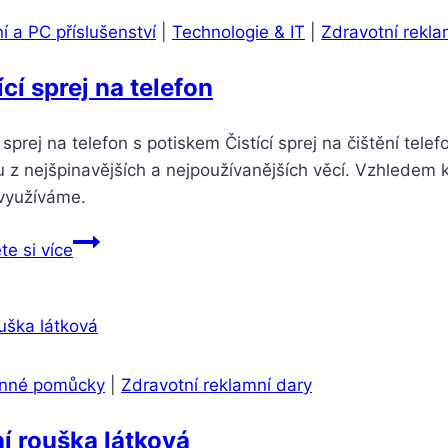
í a PC příslušenství
|
Technologie & IT
|
Zdravotní rekla
ící sprej na telefon
í sprej na telefon s potiskem Čistící sprej na čištění tel
 z nejšpinavějších a nejpoužívanějších věcí. Vzhledem 
 využíváme.
te si více
nné pomůcky
|
Zdravotní reklamní dary
í rouška látková