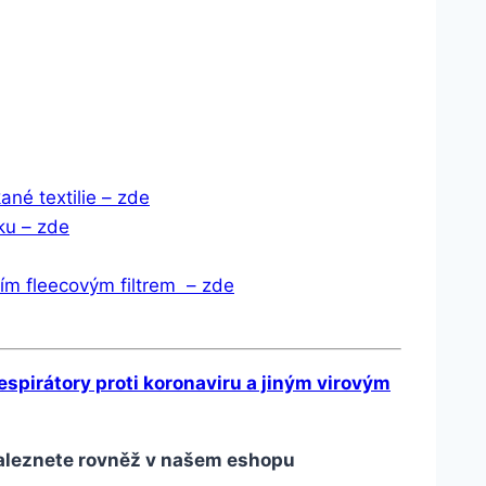
né textilie – zde
ku – zde
ním fleecovým filtrem – zde
spirátory proti koronaviru a jiným virovým
naleznete rovněž v našem eshopu