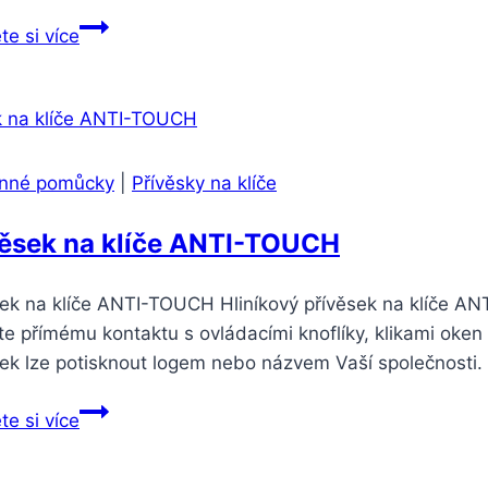
te si více
nné pomůcky
|
Přívěsky na klíče
věsek na klíče ANTI-TOUCH
sek na klíče ANTI-TOUCH Hliníkový přívěsek na klíče A
e přímému kontaktu s ovládacími knoflíky, klikami oken 
sek lze potisknout logem nebo názvem Vaší společnosti.
te si více