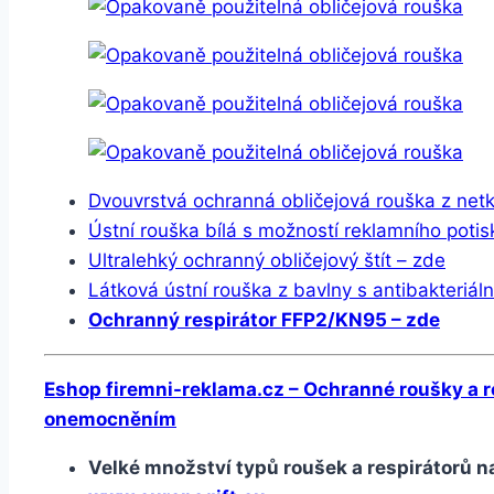
Dvouvrstvá ochranná obličejová rouška z netka
Ústní rouška bílá s možností reklamního potis
Ultralehký ochranný obličejový štít – zde
Látková ústní rouška z bavlny s antibakteriál
Ochranný respirátor FFP2/KN95 – zde
Eshop firemni-reklama.cz –
Ochranné roušky a re
onemocněním
Velké množství typů roušek a respirátorů 