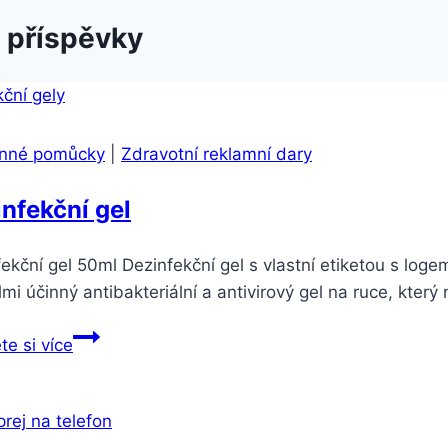
 příspěvky
nné pomůcky
|
Zdravotní reklamní dary
nfekční gel
ekční gel 50ml Dezinfekční gel s vlastní etiketou s loge
mi účinný antibakteriální a antivirový gel na ruce, který n
te si více