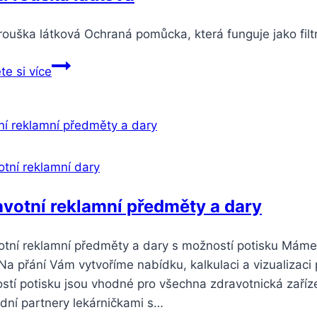
rouška látková Ochraná pomůcka, která funguje jako filt
te si více
tní reklamní dary
votní reklamní předměty a dary
otní reklamní předměty a dary s možností potisku Mám
Na přání Vám vytvoříme nabídku, kalkulaci a vizualizaci
tí potisku jsou vhodné pro všechna zdravotnická zařízení
dní partnery lekárničkami s…