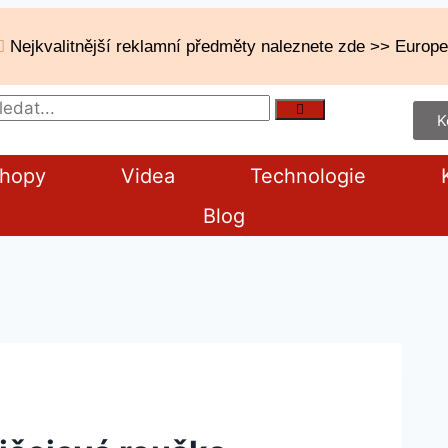
Nejkvalitnější reklamní předměty naleznete zde >> Europeg
K
shopy
Videa
Technologie
Blog