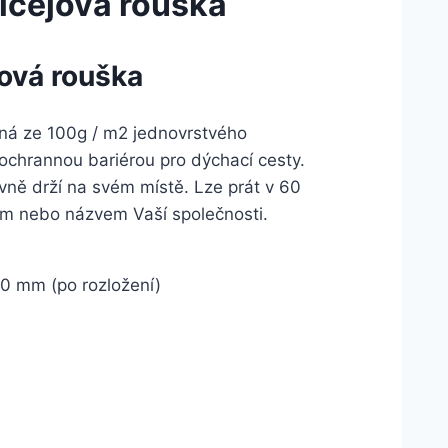
ičejová rouška
ová rouška
ená ze 100g / m2 jednovrstvého
ochrannou bariérou pro dýchací cesty.
evně drží na svém místě. Lze prát v 60
gem nebo názvem Vaší společnosti.
0 mm (po rozložení)