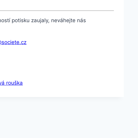
stí potisku zaujaly, neváhejte nás
societe.cz
vá rouška