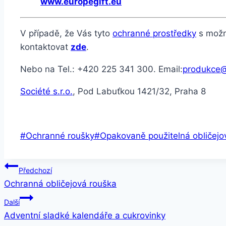
www.europegift.eu
V případě, že Vás tyto
ochranné prostředky
s možno
kontaktovat
zde
.
Nebo na Tel.: +420 225 341 300. Email:
produkce@
Société s.r.o.
, Pod Labuťkou 1421/32, Praha 8
#
Ochranné roušky
#
Opakovaně použitelná obličejo
Předchozí
Ochranná obličejová rouška
Další
Adventní sladké kalendáře a cukrovinky