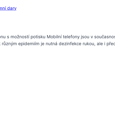
mní dary
efonu s možností potisku Mobilní telefony jsou v současnos
k různým epidemiím je nutná dezinfekce rukou, ale i př