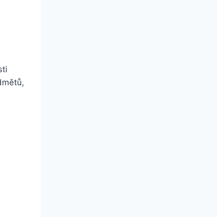
ti
edmětů,