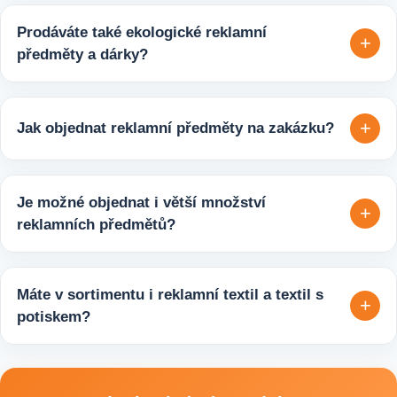
Prodáváte také ekologické reklamní
+
předměty a dárky?
Ano, v e-shopu europegift.eu najdete velký výběr ekologických
reklamních předmětů. K dispozici jsou i ekologicky udržitelné
+
Jak objednat reklamní předměty na zakázku?
varianty, které jsou vhodné pro firmy, jež chtějí spojit svojí
propagaci s odpovědným přístupem k životnímu prostředí.
Velmi snadno. Stačí zaslat poptávku s požadavky k produktu,
počtem kusů a představou o potisku. Následně si s vámi
Je možné objednat i větší množství
+
upřesníme doplňující detaily, doporučíme vhodné varianty
reklamních předmětů?
potisku a brandingu a domluvíme další postup výroby.
Ano, zajišťujeme i větší objemy výroby tisíců nebo i deseti
tisíců kusů pro firmy, eventy, gastro provozy nebo dlouhodobé
Máte v sortimentu i reklamní textil a textil s
+
reklamní kampaně. Připravíme ideální řešení podle rozpočtu,
potiskem?
účelu i požadovaného termínu dodání.
Ano, součástí sortimentu je také reklamní textil pro firmy:
například reklamní trička nebo mikiny, pracovní textil a další