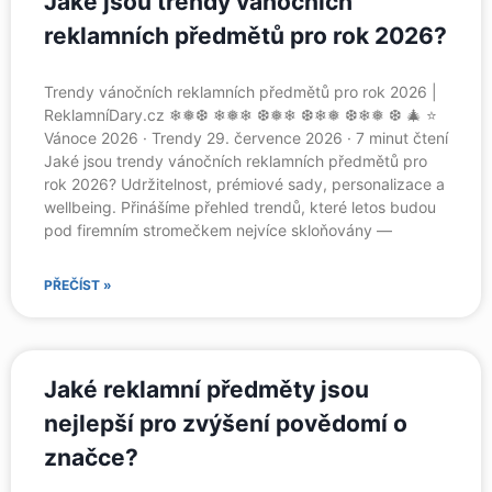
Jaké jsou trendy vánočních
reklamních předmětů pro rok 2026?
Trendy vánočních reklamních předmětů pro rok 2026 |
ReklamníDary.cz ❄❅❆ ❄❅❄ ❆❅❄ ❆❄❅ ❆❄❅ ❆ 🎄 ⭐
Vánoce 2026 · Trendy 29. července 2026 · 7 minut čtení
Jaké jsou trendy vánočních reklamních předmětů pro
rok 2026? Udržitelnost, prémiové sady, personalizace a
wellbeing. Přinášíme přehled trendů, které letos budou
pod firemním stromečkem nejvíce skloňovány —
PŘEČÍST »
Jaké reklamní předměty jsou
nejlepší pro zvýšení povědomí o
značce?