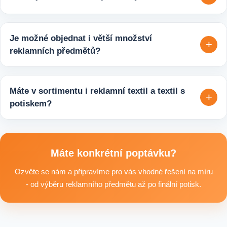
varianty, které jsou vhodné pro firmy, jež chtějí spojit svojí
propagaci s odpovědným přístupem k životnímu prostředí.
Velmi snadno. Stačí zaslat poptávku s požadavky k produktu,
počtem kusů a představou o potisku. Následně si s vámi
Je možné objednat i větší množství
+
upřesníme doplňující detaily, doporučíme vhodné varianty
reklamních předmětů?
potisku a brandingu a domluvíme další postup výroby.
Ano, zajišťujeme i větší objemy výroby tisíců nebo i deseti
tisíců kusů pro firmy, eventy, gastro provozy nebo dlouhodobé
Máte v sortimentu i reklamní textil a textil s
+
reklamní kampaně. Připravíme ideální řešení podle rozpočtu,
potiskem?
účelu i požadovaného termínu dodání.
Ano, součástí sortimentu je také reklamní textil pro firmy:
například reklamní trička nebo mikiny, pracovní textil a další
textilní produkty vhodné pro branding, promo akce i firemní
Máte konkrétní poptávku?
využití.
Ozvěte se nám a připravíme pro vás vhodné řešení na míru
- od výběru reklamního předmětu až po finální potisk.