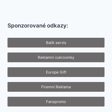
Sponzorované odkazy:
Balík servis
Reklamní cukrovinky
Europe Gift
Firemní Reklama
Fanspromo