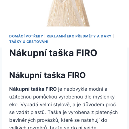
DOMÁCÍ POTŘEBY
|
REKLAMNÍ EKO PŘEDMĚTY A DARY
|
TAŠKY & CESTOVÁNÍ
Nákupní taška FIRO
Nákupní taška FIRO
Nákupní taška FIRO
je neobvykle modní a
užitečnou pomůckou vyrobenou dle myšlenky
eko. Vypadá velmi stylově, a je důvodem proč
se vzdát plastů. Taška je vyrobena z pletených
bavlněných provázků, které se natahují do
velkých rozměrů, takže se do ní vejde