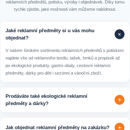
reklamních předmětů, potisku, výroby i objednávek. Díky tomu
rychle zjistíte, jaké možnosti vám můžeme nabídnout.
Jaké reklamní předměty si u vás mohu
+
objednat?
V našem širokém sortimentu reklamních předmětů s potiskem
najdete vše od reklamního textilu, tašek, hrnků a propisek až
po ekologické produkty, gastro obaly, cestovní reklamní
předměty, dárky pro děti i sezónní a vánoční zboží.
Prodáváte také ekologické reklamní
+
předměty a dárky?
Ano, v e-shopu europegift.eu najdete velký výběr ekologických
reklamních předmětů. K dispozici jsou i ekologicky udržitelné
+
Jak objednat reklamní předměty na zakázku?