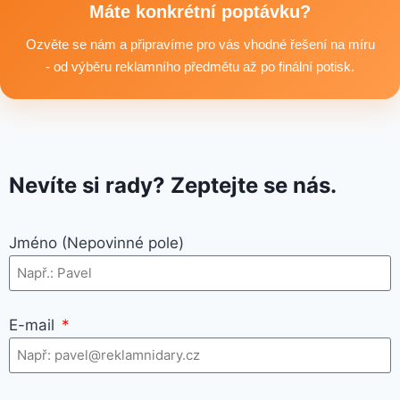
textilní produkty vhodné pro branding, promo akce i firemní
Máte konkrétní poptávku?
využití.
Ozvěte se nám a připravíme pro vás vhodné řešení na míru
- od výběru reklamního předmětu až po finální potisk.
Nevíte si rady? Zeptejte se nás.
Jméno (Nepovinné pole)
E-mail