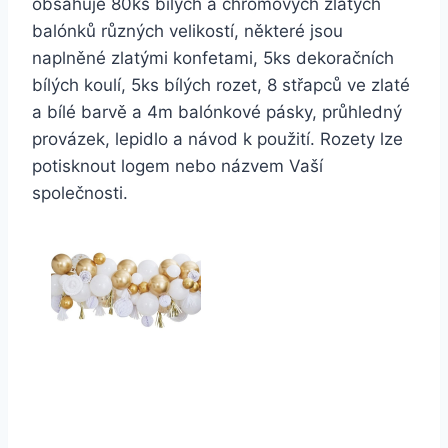
obsahuje 80ks bílých a chromových zlatých
balónků různých velikostí, některé jsou
naplněné zlatými konfetami, 5ks dekoračních
bílých koulí, 5ks bílých rozet, 8 střapců ve zlaté
a bílé barvě a 4m balónkové pásky, průhledný
provázek, lepidlo a návod k použití. Rozety lze
potisknout logem nebo názvem Vaší
společnosti.