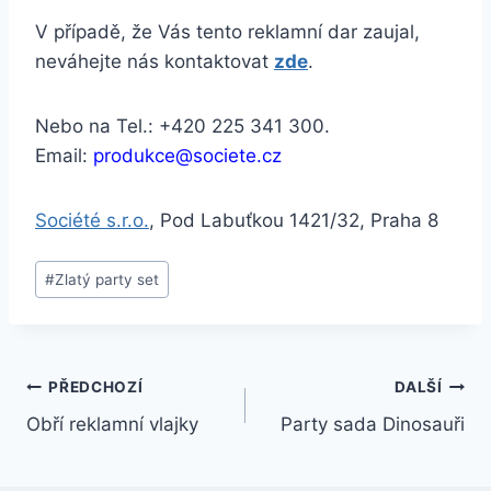
V případě, že Vás tento reklamní dar zaujal,
neváhejte nás kontaktovat
zde
.
Nebo na Tel.: +420 225 341 300.
Email:
produkce@societe.cz
Société s.r.o.
, Pod Labuťkou 1421/32, Praha 8
#
Zlatý party set
PŘEDCHOZÍ
DALŠÍ
Obří reklamní vlajky
Party sada Dinosauři