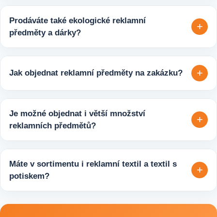
Prodáváte také ekologické reklamní
+
předměty a dárky?
Ano, v e-shopu europegift.eu najdete velký výběr ekologických
reklamních předmětů. K dispozici jsou i ekologicky udržitelné
+
Jak objednat reklamní předměty na zakázku?
varianty, které jsou vhodné pro firmy, jež chtějí spojit svojí
propagaci s odpovědným přístupem k životnímu prostředí.
Velmi snadno. Stačí zaslat poptávku s požadavky k produktu,
počtem kusů a představou o potisku. Následně si s vámi
Je možné objednat i větší množství
+
upřesníme doplňující detaily, doporučíme vhodné varianty
reklamních předmětů?
potisku a brandingu a domluvíme další postup výroby.
Ano, zajišťujeme i větší objemy výroby tisíců nebo i deseti
tisíců kusů pro firmy, eventy, gastro provozy nebo dlouhodobé
Máte v sortimentu i reklamní textil a textil s
+
reklamní kampaně. Připravíme ideální řešení podle rozpočtu,
potiskem?
účelu i požadovaného termínu dodání.
Ano, součástí sortimentu je také reklamní textil pro firmy:
například reklamní trička nebo mikiny, pracovní textil a další