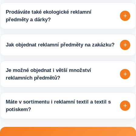
Prodáváte také ekologické reklamní
+
předměty a dárky?
Ano, v e-shopu europegift.eu najdete velký výběr ekologických
reklamních předmětů. K dispozici jsou i ekologicky udržitelné
+
Jak objednat reklamní předměty na zakázku?
varianty, které jsou vhodné pro firmy, jež chtějí spojit svojí
propagaci s odpovědným přístupem k životnímu prostředí.
Velmi snadno. Stačí zaslat poptávku s požadavky k produktu,
počtem kusů a představou o potisku. Následně si s vámi
Je možné objednat i větší množství
+
upřesníme doplňující detaily, doporučíme vhodné varianty
reklamních předmětů?
potisku a brandingu a domluvíme další postup výroby.
Ano, zajišťujeme i větší objemy výroby tisíců nebo i deseti
tisíců kusů pro firmy, eventy, gastro provozy nebo dlouhodobé
Máte v sortimentu i reklamní textil a textil s
+
reklamní kampaně. Připravíme ideální řešení podle rozpočtu,
potiskem?
účelu i požadovaného termínu dodání.
Ano, součástí sortimentu je také reklamní textil pro firmy:
například reklamní trička nebo mikiny, pracovní textil a další