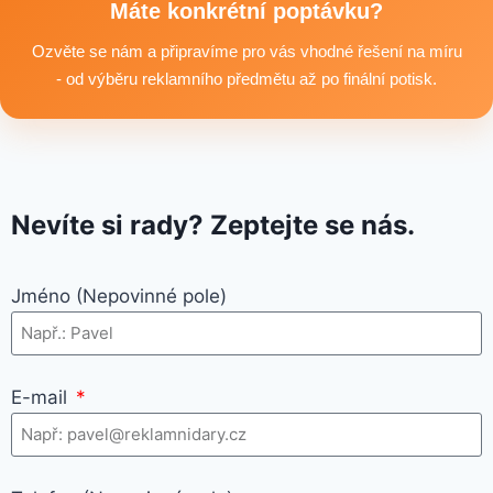
textilní produkty vhodné pro branding, promo akce i firemní
Máte konkrétní poptávku?
využití.
Ozvěte se nám a připravíme pro vás vhodné řešení na míru
- od výběru reklamního předmětu až po finální potisk.
Nevíte si rady? Zeptejte se nás.
Jméno (Nepovinné pole)
E-mail