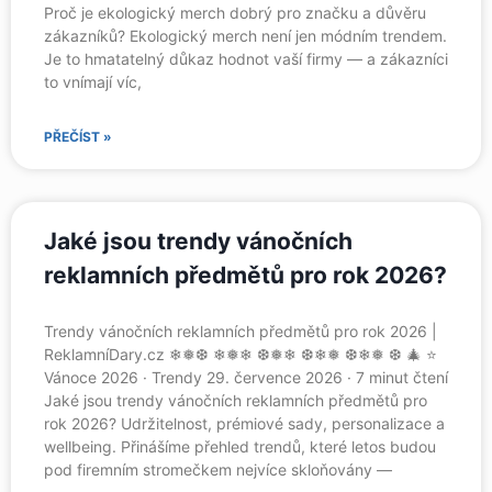
Proč je ekologický merch dobrý pro značku a důvěru
zákazníků? Ekologický merch není jen módním trendem.
Je to hmatatelný důkaz hodnot vaší firmy — a zákazníci
to vnímají víc,
PŘEČÍST »
Jaké jsou trendy vánočních
reklamních předmětů pro rok 2026?
Trendy vánočních reklamních předmětů pro rok 2026 |
ReklamníDary.cz ❄❅❆ ❄❅❄ ❆❅❄ ❆❄❅ ❆❄❅ ❆ 🎄 ⭐
Vánoce 2026 · Trendy 29. července 2026 · 7 minut čtení
Jaké jsou trendy vánočních reklamních předmětů pro
rok 2026? Udržitelnost, prémiové sady, personalizace a
wellbeing. Přinášíme přehled trendů, které letos budou
pod firemním stromečkem nejvíce skloňovány —