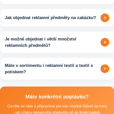
Ano, v e-shopu europegift.eu najdete velký výběr ekologických
reklamních předmětů. K dispozici jsou i ekologicky udržitelné
+
Jak objednat reklamní předměty na zakázku?
varianty, které jsou vhodné pro firmy, jež chtějí spojit svojí
propagaci s odpovědným přístupem k životnímu prostředí.
Velmi snadno. Stačí zaslat poptávku s požadavky k produktu,
počtem kusů a představou o potisku. Následně si s vámi
Je možné objednat i větší množství
+
upřesníme doplňující detaily, doporučíme vhodné varianty
reklamních předmětů?
potisku a brandingu a domluvíme další postup výroby.
Ano, zajišťujeme i větší objemy výroby tisíců nebo i deseti
tisíců kusů pro firmy, eventy, gastro provozy nebo dlouhodobé
Máte v sortimentu i reklamní textil a textil s
+
reklamní kampaně. Připravíme ideální řešení podle rozpočtu,
potiskem?
účelu i požadovaného termínu dodání.
Ano, součástí sortimentu je také reklamní textil pro firmy:
například reklamní trička nebo mikiny, pracovní textil a další
textilní produkty vhodné pro branding, promo akce i firemní
Máte konkrétní poptávku?
využití.
Ozvěte se nám a připravíme pro vás vhodné řešení na míru
- od výběru reklamního předmětu až po finální potisk.