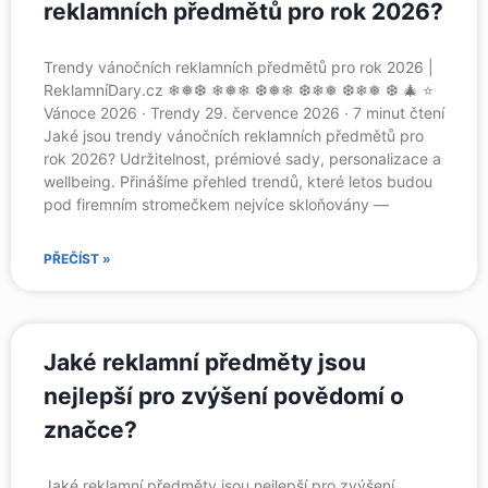
reklamních předmětů pro rok 2026?
Trendy vánočních reklamních předmětů pro rok 2026 |
ReklamníDary.cz ❄❅❆ ❄❅❄ ❆❅❄ ❆❄❅ ❆❄❅ ❆ 🎄 ⭐
Vánoce 2026 · Trendy 29. července 2026 · 7 minut čtení
Jaké jsou trendy vánočních reklamních předmětů pro
rok 2026? Udržitelnost, prémiové sady, personalizace a
wellbeing. Přinášíme přehled trendů, které letos budou
pod firemním stromečkem nejvíce skloňovány —
PŘEČÍST »
Jaké reklamní předměty jsou
nejlepší pro zvýšení povědomí o
značce?
Jaké reklamní předměty jsou nejlepší pro zvýšení