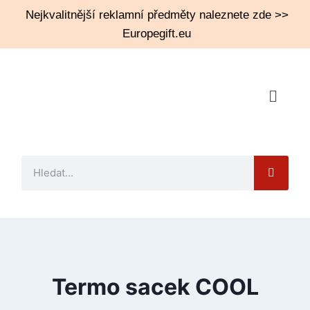
Nejkvalitnější reklamní předměty naleznete zde >>
Europegift.eu
Termo sacek COOL