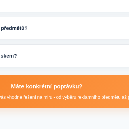
ktu, počtem kusů a představou o potisku. Následně si s vámi up
ostup výroby.
h předmětů?
eti tisíců kusů pro firmy, eventy, gastro provozy nebo dlouhodob
ání.
otiskem?
 například reklamní trička nebo mikiny, pracovní textil a další te
Máte konkrétní poptávku?
ás vhodné řešení na míru - od výběru reklamního předmětu až po