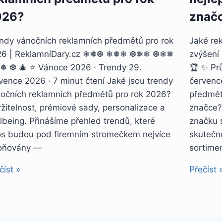
026?
znač
ndy vánočních reklamních předmětů pro rok
Jaké rek
26 | ReklamníDary.cz ❄❅❆ ❄❅❄ ❆❅❄ ❆❄❅
zvýšení
 ❆ 🎄 ⭐ Vánoce 2026 · Trendy 29.
🏆 ✨ Pr
vence 2026 · 7 minut čtení Jaké jsou trendy
červenc
očních reklamních předmětů pro rok 2026?
předmět
žitelnost, prémiové sady, personalizace a
značce?
lbeing. Přinášíme přehled trendů, které
značku s
os budou pod firemním stromečkem nejvíce
skutečn
oňovány —
sortime
číst »
Přečíst 