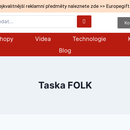
ejkvalitnější reklamní předměty naleznete zde >> Europegift
Ko
shopy
Videa
Technologie
Blog
Taska FOLK