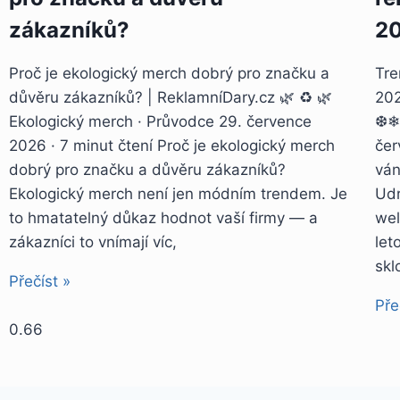
zákazníků?
2
Proč je ekologický merch dobrý pro značku a
Tre
důvěru zákazníků? | ReklamníDary.cz 🌿 ♻️ 🌿
20
Ekologický merch · Průvodce 29. července
❆❄❅
2026 · 7 minut čtení Proč je ekologický merch
čer
dobrý pro značku a důvěru zákazníků?
ván
Ekologický merch není jen módním trendem. Je
Udr
to hmatatelný důkaz hodnot vaší firmy — a
wel
zákazníci to vnímají víc,
let
skl
Přečíst »
Pře