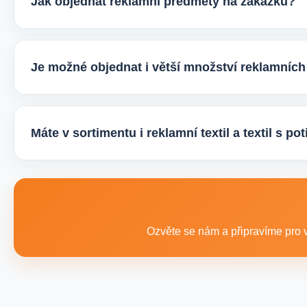
Jak objednat reklamní předměty na zakázku?
Velmi snadno. Stačí zaslat poptávku s požadavky k produ
vhodné varianty potisku a brandingu a domluvíme další p
Je možné objednat i větší množství reklamníc
Ano, zajišťujeme i větší objemy výroby tisíců nebo i des
řešení podle rozpočtu, účelu i požadovaného termínu dod
Máte v sortimentu i reklamní textil a textil s p
Ano, součástí sortimentu je také reklamní textil pro firmy:
promo akce i firemní využití.
Ozvěte se nám a připravíme pro v