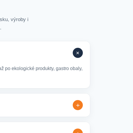
sku, výroby i
.
+
ž po ekologické produkty, gastro obaly,
+
lné varianty, které jsou vhodné pro