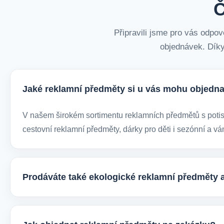
Č
Připravili jsme pro vás odpov
objednávek. Díky
Jaké reklamní předměty si u vás mohu objedna
V našem širokém sortimentu reklamních předmětů s potiske
cestovní reklamní předměty, dárky pro děti i sezónní a vá
Prodáváte také ekologické reklamní předměty 
Ano, v e-shopu europegift.eu najdete velký výběr ekologi
firmy, jež chtějí spojit svojí propagaci s odpovědným přís