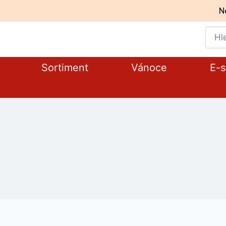
N
Sortiment
Vánoce
E-