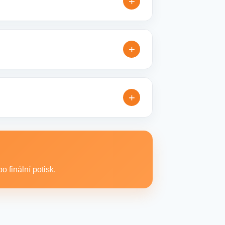
+
řesníme doplňující detaily, doporučíme
+
é reklamní kampaně. Připravíme ideální
+
xtilní produkty vhodné pro branding,
 finální potisk.