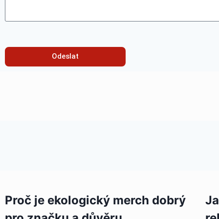
Odeslat
Proč je ekologický merch dobrý
Ja
pro značku a důvěru
re