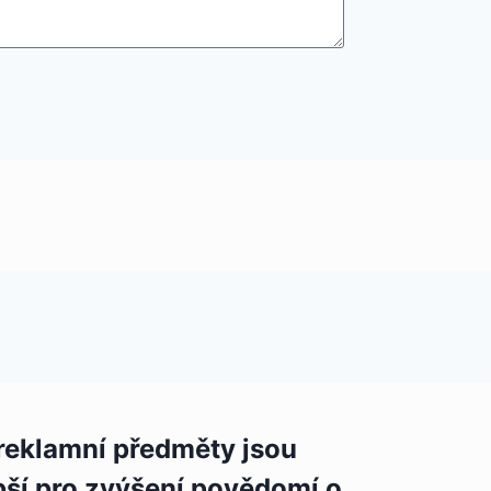
reklamní předměty jsou
pší pro zvýšení povědomí o