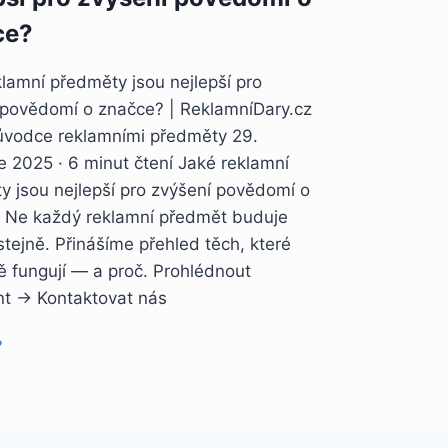
ce?
lamní předměty jsou nejlepší pro
 povědomí o značce? | ReklamníDary.cz
ůvodce reklamními předměty 29.
e 2025 · 6 minut čtení Jaké reklamní
y jsou nejlepší pro zvýšení povědomí o
 Ne každý reklamní předmět buduje
tejně. Přinášíme přehled těch, které
ě fungují — a proč. Prohlédnout
nt → Kontaktovat nás
»