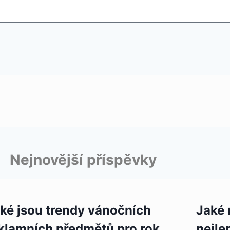
Nejnovější příspěvky
ké jsou trendy vánočních
Jaké 
klamních předmětů pro rok
nejle