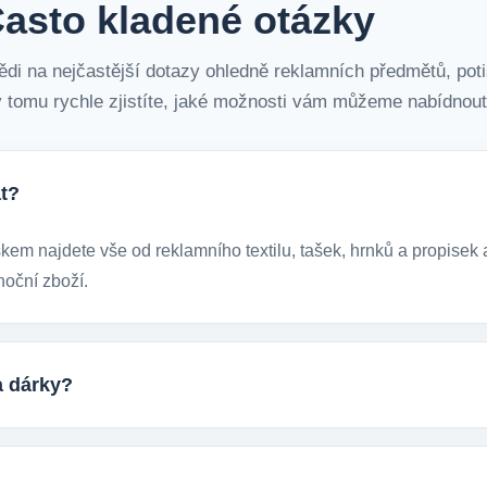
asto kladené otázky
ědi na nejčastější dotazy ohledně reklamních předmětů, poti
 tomu rychle zjistíte, jaké možnosti vám můžeme nabídnout
t?
m najdete vše od reklamního textilu, tašek, hrnků a propisek a
noční zboží.
a dárky?
ckých reklamních předmětů. K dispozici jsou i ekologicky udržite
tupem k životnímu prostředí.