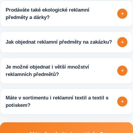
Prodáváte také ekologické reklamní
+
předměty a dárky?
Ano, v e-shopu europegift.eu najdete velký výběr ekologických
reklamních předmětů. K dispozici jsou i ekologicky udržitelné
+
Jak objednat reklamní předměty na zakázku?
varianty, které jsou vhodné pro firmy, jež chtějí spojit svojí
propagaci s odpovědným přístupem k životnímu prostředí.
Velmi snadno. Stačí zaslat poptávku s požadavky k produktu,
počtem kusů a představou o potisku. Následně si s vámi
Je možné objednat i větší množství
+
upřesníme doplňující detaily, doporučíme vhodné varianty
reklamních předmětů?
potisku a brandingu a domluvíme další postup výroby.
Ano, zajišťujeme i větší objemy výroby tisíců nebo i deseti
tisíců kusů pro firmy, eventy, gastro provozy nebo dlouhodobé
Máte v sortimentu i reklamní textil a textil s
+
reklamní kampaně. Připravíme ideální řešení podle rozpočtu,
potiskem?
účelu i požadovaného termínu dodání.
Ano, součástí sortimentu je také reklamní textil pro firmy:
například reklamní trička nebo mikiny, pracovní textil a další