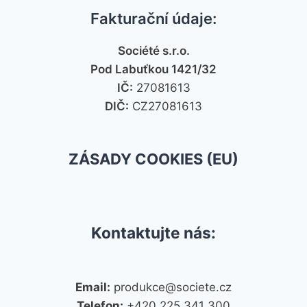
Fakturační údaje:
Société s.r.o.
Pod Labuťkou 1421/32
IČ:
27081613
DIČ:
CZ27081613
ZÁSADY COOKIES (EU)
Kontaktujte nás:
Email:
produkce@societe.cz
Telefon:
+420 225 341 300