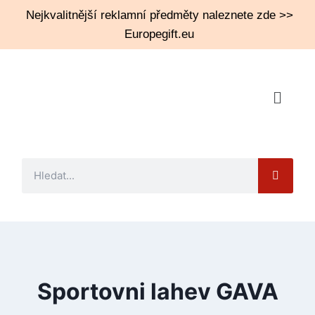
Nejkvalitnější reklamní předměty naleznete zde >>
Europegift.eu
Sportovni lahev GAVA