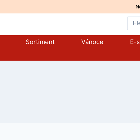
N
Sortiment
Vánoce
E-