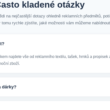
asto kladené otázky
ědi na nejčastější dotazy ohledně reklamních předmětů, poti
 tomu rychle zjistíte, jaké možnosti vám můžeme nabídnout
t?
m najdete vše od reklamního textilu, tašek, hrnků a propisek a
noční zboží.
a dárky?
ckých reklamních předmětů. K dispozici jsou i ekologicky udržite
tupem k životnímu prostředí.