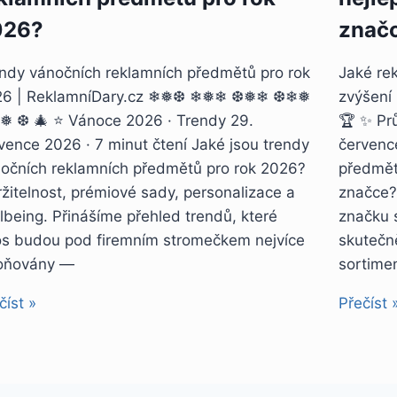
026?
znač
ndy vánočních reklamních předmětů pro rok
Jaké rek
26 | ReklamníDary.cz ❄❅❆ ❄❅❄ ❆❅❄ ❆❄❅
zvýšení
 ❆ 🎄 ⭐ Vánoce 2026 · Trendy 29.
🏆 ✨ Pr
vence 2026 · 7 minut čtení Jaké jsou trendy
červenc
očních reklamních předmětů pro rok 2026?
předmět
žitelnost, prémiové sady, personalizace a
značce?
lbeing. Přinášíme přehled trendů, které
značku s
os budou pod firemním stromečkem nejvíce
skutečn
oňovány —
sortime
číst »
Přečíst 