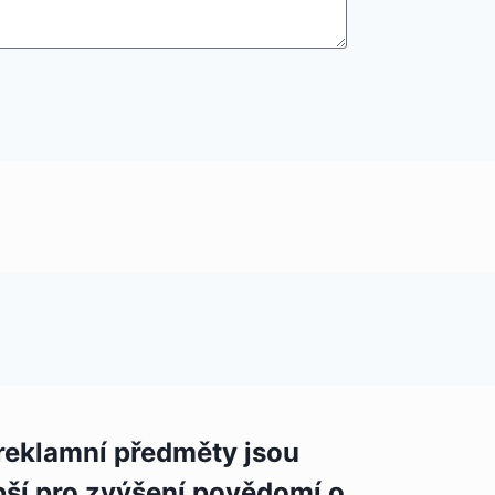
reklamní předměty jsou
pší pro zvýšení povědomí o