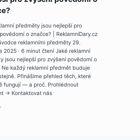
ce?
lamní předměty jsou nejlepší pro
 povědomí o značce? | ReklamníDary.cz
ůvodce reklamními předměty 29.
e 2025 · 6 minut čtení Jaké reklamní
y jsou nejlepší pro zvýšení povědomí o
 Ne každý reklamní předmět buduje
tejně. Přinášíme přehled těch, které
ě fungují — a proč. Prohlédnout
nt → Kontaktovat nás
»