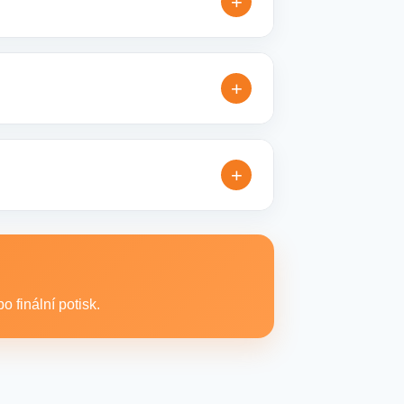
+
řesníme doplňující detaily, doporučíme
+
é reklamní kampaně. Připravíme ideální
+
xtilní produkty vhodné pro branding,
 finální potisk.