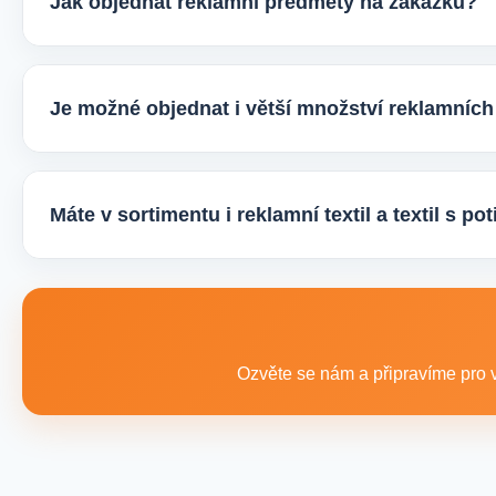
Jak objednat reklamní předměty na zakázku?
Velmi snadno. Stačí zaslat poptávku s požadavky k produ
vhodné varianty potisku a brandingu a domluvíme další p
Je možné objednat i větší množství reklamníc
Ano, zajišťujeme i větší objemy výroby tisíců nebo i des
řešení podle rozpočtu, účelu i požadovaného termínu dod
Máte v sortimentu i reklamní textil a textil s p
Ano, součástí sortimentu je také reklamní textil pro firmy:
promo akce i firemní využití.
Ozvěte se nám a připravíme pro v