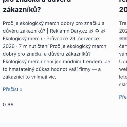
zákazníků?
2
Proč je ekologický merch dobrý pro značku a
Tre
důvěru zákazníků? | ReklamníDary.cz 🌿 ♻️ 🌿
20
Ekologický merch · Průvodce 29. července
❆❄❅
2026 · 7 minut čtení Proč je ekologický merch
čer
dobrý pro značku a důvěru zákazníků?
ván
Ekologický merch není jen módním trendem. Je
Udr
to hmatatelný důkaz hodnot vaší firmy — a
wel
zákazníci to vnímají víc,
let
skl
Přečíst »
Pře