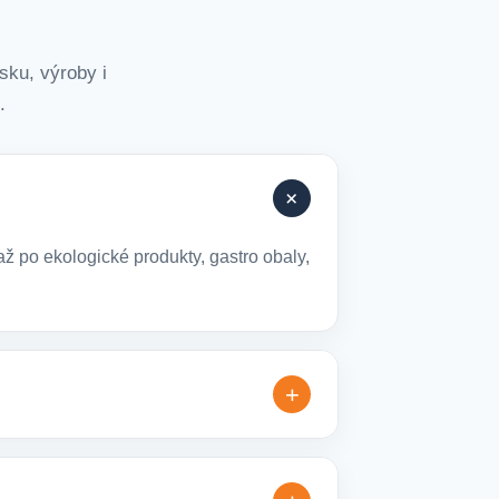
sku, výroby i
.
+
ž po ekologické produkty, gastro obaly,
+
lné varianty, které jsou vhodné pro