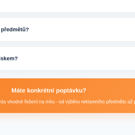
ktu, počtem kusů a představou o potisku. Následně si s vámi up
ostup výroby.
h předmětů?
eti tisíců kusů pro firmy, eventy, gastro provozy nebo dlouhodob
ání.
otiskem?
 například reklamní trička nebo mikiny, pracovní textil a další te
Máte konkrétní poptávku?
ás vhodné řešení na míru - od výběru reklamního předmětu až po