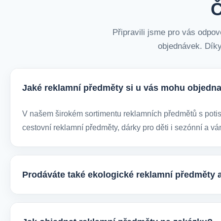
Č
Připravili jsme pro vás odpov
objednávek. Díky
Jaké reklamní předměty si u vás mohu objedna
V našem širokém sortimentu reklamních předmětů s potiske
cestovní reklamní předměty, dárky pro děti i sezónní a vá
Prodáváte také ekologické reklamní předměty 
Ano, v e-shopu europegift.eu najdete velký výběr ekologi
firmy, jež chtějí spojit svojí propagaci s odpovědným přís