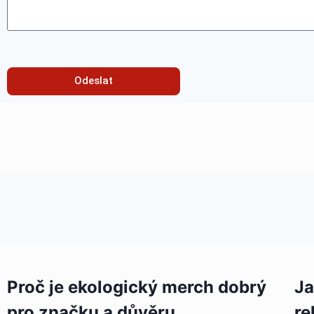
Odeslat
Proč je ekologický merch dobrý
Ja
pro značku a důvěru
re