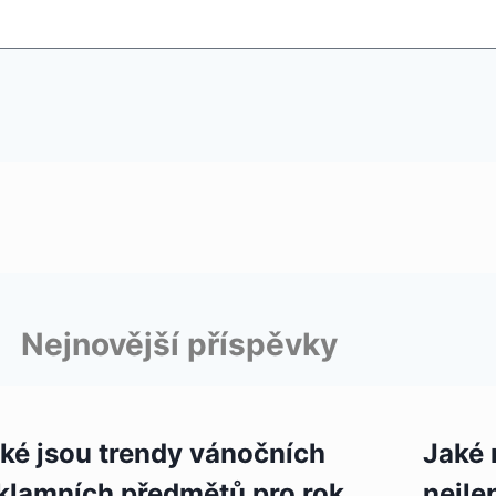
Nejnovější příspěvky
ké jsou trendy vánočních
Jaké 
klamních předmětů pro rok
nejle