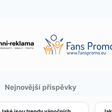
Nejnovější příspěvky
Jaké jsou trendy vánočních
Jak