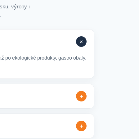
sku, výroby i
.
+
ž po ekologické produkty, gastro obaly,
+
lné varianty, které jsou vhodné pro
+