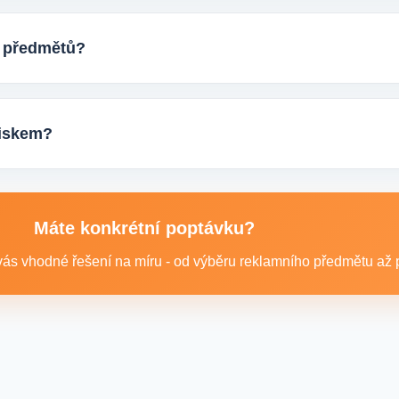
ktu, počtem kusů a představou o potisku. Následně si s vámi up
ostup výroby.
h předmětů?
eti tisíců kusů pro firmy, eventy, gastro provozy nebo dlouhodob
ání.
otiskem?
 například reklamní trička nebo mikiny, pracovní textil a další te
Máte konkrétní poptávku?
ás vhodné řešení na míru - od výběru reklamního předmětu až po