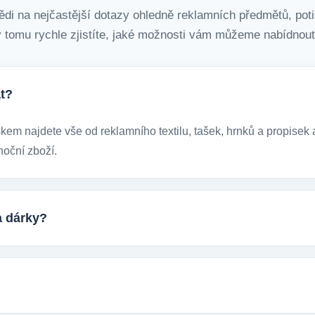
ědi na nejčastější dotazy ohledně reklamních předmětů, poti
 tomu rychle zjistíte, jaké možnosti vám můžeme nabídnout
t?
m najdete vše od reklamního textilu, tašek, hrnků a propisek a
noční zboží.
a dárky?
ckých reklamních předmětů. K dispozici jsou i ekologicky udržite
tupem k životnímu prostředí.