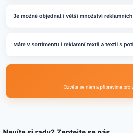
Velmi snadno. Stačí zaslat poptávku s požadavky k produ
vhodné varianty potisku a brandingu a domluvíme další p
Je možné objednat i větší množství reklamníc
Ano, zajišťujeme i větší objemy výroby tisíců nebo i des
řešení podle rozpočtu, účelu i požadovaného termínu dod
Máte v sortimentu i reklamní textil a textil s p
Ano, součástí sortimentu je také reklamní textil pro firmy:
promo akce i firemní využití.
Ozvěte se nám a připravíme pro v
Nevíte si rady? Zeptejte se nás.