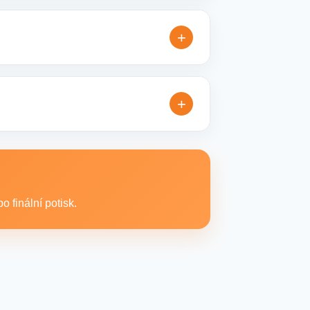
řesníme doplňující detaily, doporučíme
+
é reklamní kampaně. Připravíme ideální
+
xtilní produkty vhodné pro branding,
 finální potisk.