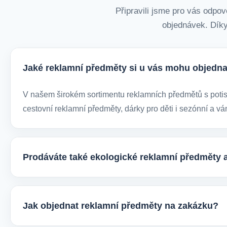
Připravili jsme pro vás odpov
objednávek. Díky
Jaké reklamní předměty si u vás mohu objedna
V našem širokém sortimentu reklamních předmětů s potiske
cestovní reklamní předměty, dárky pro děti i sezónní a vá
Prodáváte také ekologické reklamní předměty 
Ano, v e-shopu europegift.eu najdete velký výběr ekologi
firmy, jež chtějí spojit svojí propagaci s odpovědným přís
Jak objednat reklamní předměty na zakázku?