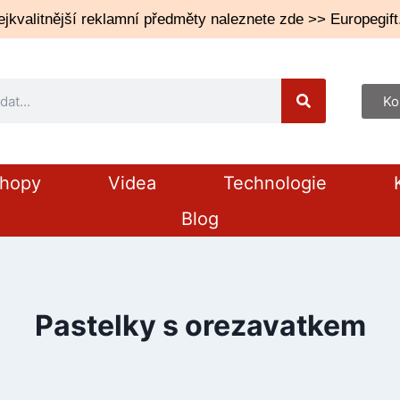
jkvalitnější reklamní předměty naleznete zde >> Europegift
Ko
shopy
Videa
Technologie
Blog
Pastelky s orezavatkem