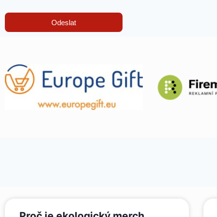
Odeslat
Proč je ekologický merch