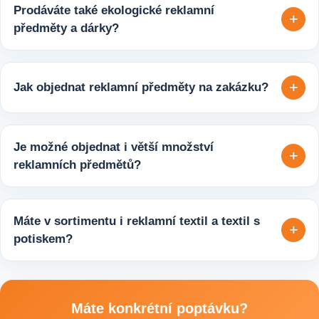
Prodáváte také ekologické reklamní
+
předměty a dárky?
Ano, v e-shopu europegift.eu najdete velký výběr ekologických
reklamních předmětů. K dispozici jsou i ekologicky udržitelné
+
Jak objednat reklamní předměty na zakázku?
varianty, které jsou vhodné pro firmy, jež chtějí spojit svojí
propagaci s odpovědným přístupem k životnímu prostředí.
Velmi snadno. Stačí zaslat poptávku s požadavky k produktu,
počtem kusů a představou o potisku. Následně si s vámi
Je možné objednat i větší množství
+
upřesníme doplňující detaily, doporučíme vhodné varianty
reklamních předmětů?
potisku a brandingu a domluvíme další postup výroby.
Ano, zajišťujeme i větší objemy výroby tisíců nebo i deseti
tisíců kusů pro firmy, eventy, gastro provozy nebo dlouhodobé
Máte v sortimentu i reklamní textil a textil s
+
reklamní kampaně. Připravíme ideální řešení podle rozpočtu,
potiskem?
účelu i požadovaného termínu dodání.
Ano, součástí sortimentu je také reklamní textil pro firmy:
například reklamní trička nebo mikiny, pracovní textil a další
textilní produkty vhodné pro branding, promo akce i firemní
Máte konkrétní poptávku?