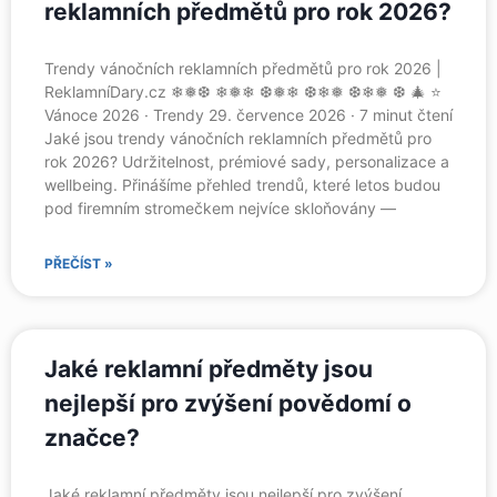
reklamních předmětů pro rok 2026?
Trendy vánočních reklamních předmětů pro rok 2026 |
ReklamníDary.cz ❄❅❆ ❄❅❄ ❆❅❄ ❆❄❅ ❆❄❅ ❆ 🎄 ⭐
Vánoce 2026 · Trendy 29. července 2026 · 7 minut čtení
Jaké jsou trendy vánočních reklamních předmětů pro
rok 2026? Udržitelnost, prémiové sady, personalizace a
wellbeing. Přinášíme přehled trendů, které letos budou
pod firemním stromečkem nejvíce skloňovány —
PŘEČÍST »
Jaké reklamní předměty jsou
nejlepší pro zvýšení povědomí o
značce?
Jaké reklamní předměty jsou nejlepší pro zvýšení