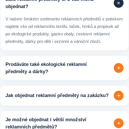
+
objednat?
V našem širokém sortimentu reklamních předmětů s potiskem
najdete vše od reklamního textilu, tašek, hrnků a propisek až
po ekologické produkty, gastro obaly, cestovní reklamní
předměty, dárky pro děti i sezónní a vánoční zboží.
Prodáváte také ekologické reklamní
+
předměty a dárky?
Ano, v e-shopu europegift.eu najdete velký výběr ekologických
reklamních předmětů. K dispozici jsou i ekologicky udržitelné
+
Jak objednat reklamní předměty na zakázku?
varianty, které jsou vhodné pro firmy, jež chtějí spojit svojí
propagaci s odpovědným přístupem k životnímu prostředí.
Velmi snadno. Stačí zaslat poptávku s požadavky k produktu,
počtem kusů a představou o potisku. Následně si s vámi
Je možné objednat i větší množství
+
upřesníme doplňující detaily, doporučíme vhodné varianty
reklamních předmětů?