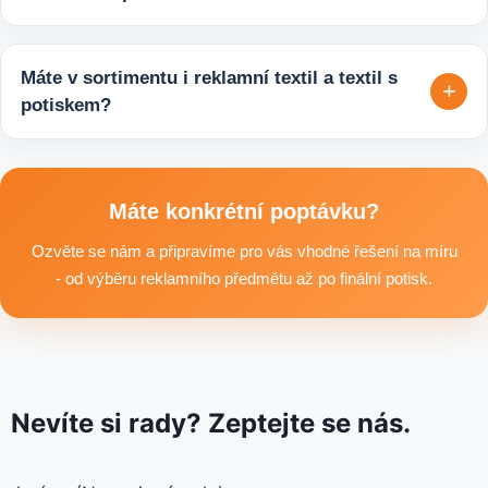
potisku a brandingu a domluvíme další postup výroby.
Ano, zajišťujeme i větší objemy výroby tisíců nebo i deseti
tisíců kusů pro firmy, eventy, gastro provozy nebo dlouhodobé
Máte v sortimentu i reklamní textil a textil s
+
reklamní kampaně. Připravíme ideální řešení podle rozpočtu,
potiskem?
účelu i požadovaného termínu dodání.
Ano, součástí sortimentu je také reklamní textil pro firmy:
například reklamní trička nebo mikiny, pracovní textil a další
textilní produkty vhodné pro branding, promo akce i firemní
Máte konkrétní poptávku?
využití.
Ozvěte se nám a připravíme pro vás vhodné řešení na míru
- od výběru reklamního předmětu až po finální potisk.
Nevíte si rady? Zeptejte se nás.