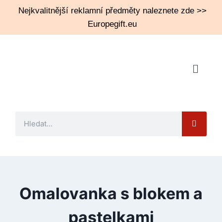
Nejkvalitnější reklamní předměty naleznete zde >>
Europegift.eu
Omalovanka s blokem a
pastelkami