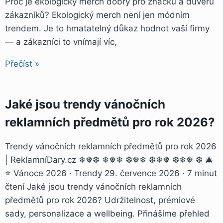
Proč je ekologický merch dobrý pro značku a důvěru
zákazníků? Ekologický merch není jen módním
trendem. Je to hmatatelný důkaz hodnot vaší firmy
— a zákazníci to vnímají víc,
Přečíst »
Jaké jsou trendy vánočních
reklamních předmětů pro rok 2026?
Trendy vánočních reklamních předmětů pro rok 2026
| ReklamníDary.cz ❄❅❆ ❄❅❄ ❆❅❄ ❆❄❅ ❆❄❅ ❆ 🎄
⭐ Vánoce 2026 · Trendy 29. července 2026 · 7 minut
čtení Jaké jsou trendy vánočních reklamních
předmětů pro rok 2026? Udržitelnost, prémiové
sady, personalizace a wellbeing. Přinášíme přehled