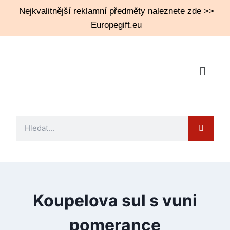
Nejkvalitnější reklamní předměty naleznete zde >>
Europegift.eu
Koupelova sul s vuni
pomerance