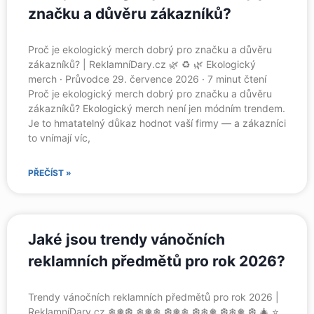
značku a důvěru zákazníků?
Proč je ekologický merch dobrý pro značku a důvěru
zákazníků? | ReklamníDary.cz 🌿 ♻️ 🌿 Ekologický
merch · Průvodce 29. července 2026 · 7 minut čtení
Proč je ekologický merch dobrý pro značku a důvěru
zákazníků? Ekologický merch není jen módním trendem.
Je to hmatatelný důkaz hodnot vaší firmy — a zákazníci
to vnímají víc,
PŘEČÍST »
Jaké jsou trendy vánočních
reklamních předmětů pro rok 2026?
Trendy vánočních reklamních předmětů pro rok 2026 |
ReklamníDary.cz ❄❅❆ ❄❅❄ ❆❅❄ ❆❄❅ ❆❄❅ ❆ 🎄 ⭐