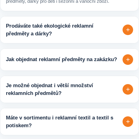
předměty, dárky pro děti i sezónní a vánoční zboží.
Prodáváte také ekologické reklamní
+
předměty a dárky?
Ano, v e-shopu europegift.eu najdete velký výběr ekologických
reklamních předmětů. K dispozici jsou i ekologicky udržitelné
+
Jak objednat reklamní předměty na zakázku?
varianty, které jsou vhodné pro firmy, jež chtějí spojit svojí
propagaci s odpovědným přístupem k životnímu prostředí.
Velmi snadno. Stačí zaslat poptávku s požadavky k produktu,
počtem kusů a představou o potisku. Následně si s vámi
Je možné objednat i větší množství
+
upřesníme doplňující detaily, doporučíme vhodné varianty
reklamních předmětů?
potisku a brandingu a domluvíme další postup výroby.
Ano, zajišťujeme i větší objemy výroby tisíců nebo i deseti
tisíců kusů pro firmy, eventy, gastro provozy nebo dlouhodobé
Máte v sortimentu i reklamní textil a textil s
+
reklamní kampaně. Připravíme ideální řešení podle rozpočtu,
potiskem?
účelu i požadovaného termínu dodání.
Ano, součástí sortimentu je také reklamní textil pro firmy: