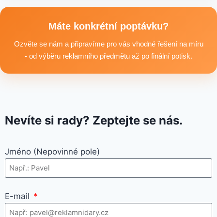
například reklamní trička nebo mikiny, pracovní textil a další
textilní produkty vhodné pro branding, promo akce i firemní
Máte konkrétní poptávku?
využití.
Ozvěte se nám a připravíme pro vás vhodné řešení na míru
- od výběru reklamního předmětu až po finální potisk.
Nevíte si rady? Zeptejte se nás.
Jméno (Nepovinné pole)
E-mail