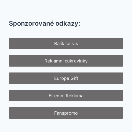
Sponzorované odkazy:
Balík servis
Reklamní cukrovinky
Europe Gift
Firemní Reklama
Fanspromo