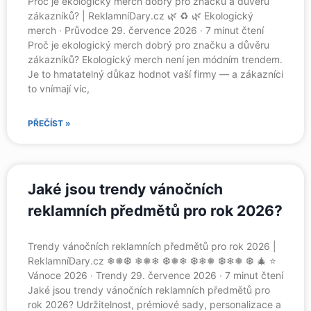
Proč je ekologický merch dobrý pro značku a důvěru
zákazníků? | ReklamníDary.cz 🌿 ♻️ 🌿 Ekologický
merch · Průvodce 29. července 2026 · 7 minut čtení
Proč je ekologický merch dobrý pro značku a důvěru
zákazníků? Ekologický merch není jen módním trendem.
Je to hmatatelný důkaz hodnot vaší firmy — a zákazníci
to vnímají víc,
PŘEČÍST »
Jaké jsou trendy vánočních
reklamních předmětů pro rok 2026?
Trendy vánočních reklamních předmětů pro rok 2026 |
ReklamníDary.cz ❄❅❆ ❄❅❄ ❆❅❄ ❆❄❅ ❆❄❅ ❆ 🎄 ⭐
Vánoce 2026 · Trendy 29. července 2026 · 7 minut čtení
Jaké jsou trendy vánočních reklamních předmětů pro
rok 2026? Udržitelnost, prémiové sady, personalizace a