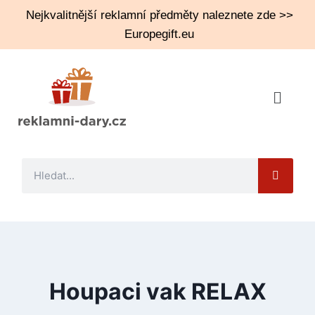
Nejkvalitnější reklamní předměty naleznete zde >>
Europegift.eu
Houpaci vak RELAX