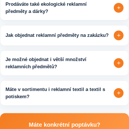
Prodáváte také ekologické reklamní
+
předměty a dárky?
Ano, v e-shopu europegift.eu najdete velký výběr ekologických
reklamních předmětů. K dispozici jsou i ekologicky udržitelné
+
Jak objednat reklamní předměty na zakázku?
varianty, které jsou vhodné pro firmy, jež chtějí spojit svojí
propagaci s odpovědným přístupem k životnímu prostředí.
Velmi snadno. Stačí zaslat poptávku s požadavky k produktu,
počtem kusů a představou o potisku. Následně si s vámi
Je možné objednat i větší množství
+
upřesníme doplňující detaily, doporučíme vhodné varianty
reklamních předmětů?
potisku a brandingu a domluvíme další postup výroby.
Ano, zajišťujeme i větší objemy výroby tisíců nebo i deseti
tisíců kusů pro firmy, eventy, gastro provozy nebo dlouhodobé
Máte v sortimentu i reklamní textil a textil s
+
reklamní kampaně. Připravíme ideální řešení podle rozpočtu,
potiskem?
účelu i požadovaného termínu dodání.
Ano, součástí sortimentu je také reklamní textil pro firmy:
například reklamní trička nebo mikiny, pracovní textil a další
textilní produkty vhodné pro branding, promo akce i firemní
Máte konkrétní poptávku?