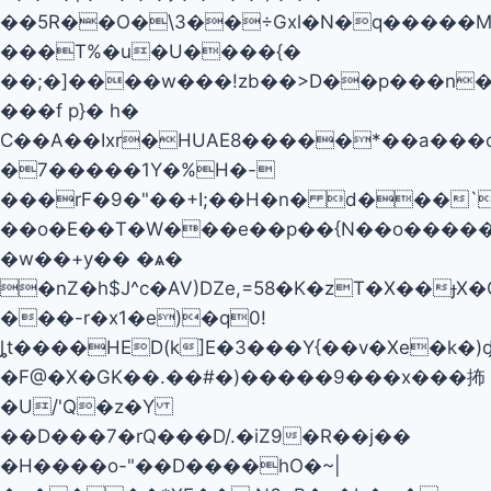
��5R��O�\3��÷Gxl�N�q�����M
���T%�u�U����{�
��;�]����w���!zb��>D��p���n�
���f p}� h�
C��A��Ixr�HUAE8�����*��a���oݥ��b�[��5���`��B1ﳰ���k
�7�����1Y�%H�-
���rF�9�"��+I;��H�n� d���`���¬&m�
��o�E��T�W���e��p��{N��o�������>ܭ�s���Xf��˯R@�EL2� l8�V�g"�w�
�w��+y�� �ѧ�
�nZ�h$J^c�AV)Ǳe,=58�K�zT�X��ɟ
���-r�x1�e)�q0!
ȴt����HED(k]E�3���Y{��v�Xe�k�
�F@�X�GK��.��#�)�����9���x���抪
�U/'Q�z�Y
��D���7�rQ���D/.�iZ9�R��j��
�H����o-"��D����hO�~|