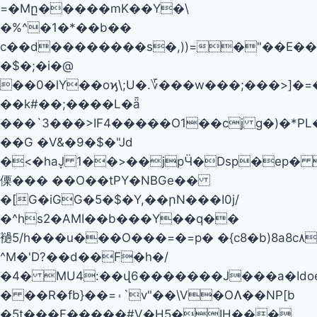
=�Mը�����mK��Y�\
�%^�1�*��b��
c��d��������s�,))=�"��E�
�$�;�i�@
��0�lY��oϗ\;U�.؆���w���;���>]�=
��k#��;����L�ǟ
���`3���>IF4�����O1��cj g�)�*P
��G �V&�9�$�"Jd
�<�haJ͙ 1��>��jpӴ�Dsp�ep� 
傈��� ��O��tPY�NBGe��
�[G�iGG�5�$�Y,��րN���I0j/
�^hs2�AMI��b���Y��q��
䙤 5/h���u���O
���=�=p� �{c8�b)8a8c٨
^Μ�'D?��d��F�h�/
�4� MU4:��վ6�������J���a�Idoe
� ��R�fb}��=۽`v"��\V�OɅ��NP[b
�5t���F�����#V�H5�IH���