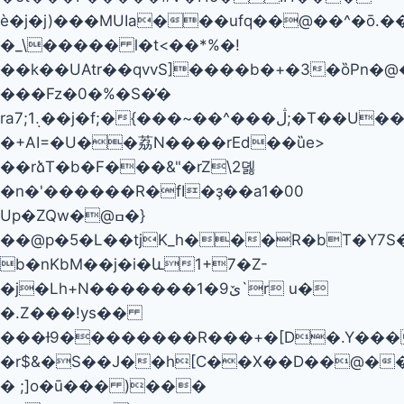
è�j�j)���MUIa���ufq��@��^�ō.
�_\����� l�t<��*%�!
��k��UAtr��qvvS]����b�+�3�ȍPn�@
���Fz�0�%�S�̕�
ra7;1܉��j�f;�{���~��^���ڷ;�T��U��:��a�׳�f�-
�+AI=�U��荔N����rEd��ȕe>
��rձT�b�F���&"�rZ\2뎷
�n�'������R�fI�ҙ��a1�00
Up�ZQw�@ߛ�}
��@р�5�L��tjK_h���R�bT�Y7S�
b�nKbM��j�i�և1+7�Z-
�j�Lh+N�������ێ9�1`r u�
�.Z���!ys��
���Ɨ9��������R���+�[D�.Y��
�r$&�S��J��h[C��X��D��@�
� ;]o�ū��� )���