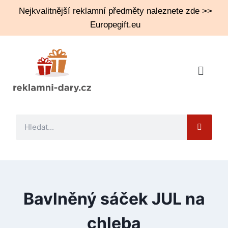
Nejkvalitnější reklamní předměty naleznete zde >>
Europegift.eu
Bavlněný sáček JUL na
chleba