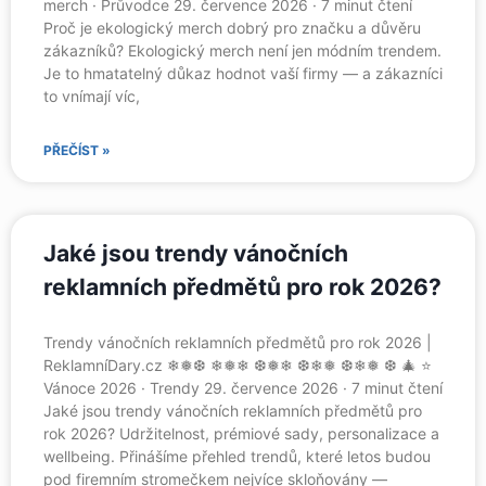
merch · Průvodce 29. července 2026 · 7 minut čtení
Proč je ekologický merch dobrý pro značku a důvěru
zákazníků? Ekologický merch není jen módním trendem.
Je to hmatatelný důkaz hodnot vaší firmy — a zákazníci
to vnímají víc,
PŘEČÍST »
Jaké jsou trendy vánočních
reklamních předmětů pro rok 2026?
Trendy vánočních reklamních předmětů pro rok 2026 |
ReklamníDary.cz ❄❅❆ ❄❅❄ ❆❅❄ ❆❄❅ ❆❄❅ ❆ 🎄 ⭐
Vánoce 2026 · Trendy 29. července 2026 · 7 minut čtení
Jaké jsou trendy vánočních reklamních předmětů pro
rok 2026? Udržitelnost, prémiové sady, personalizace a
wellbeing. Přinášíme přehled trendů, které letos budou
pod firemním stromečkem nejvíce skloňovány —