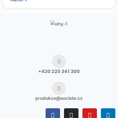
PŘEČÍST »
+420 225 341 300
produkce@societe.cz