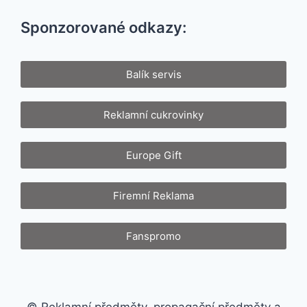
Sponzorované odkazy:
Balík servis
Reklamní cukrovinky
Europe Gift
Firemní Reklama
Fanspromo