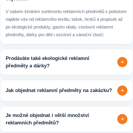
V našem širokém sortimentu reklamních předmětů s potiskem
najdete vše od reklamního textilu, tašek, hrnků a propisek až
po ekologické produkty, gastro obaly, cestovní reklamní
předměty, dárky pro děti i sezónní a vánoční zboží.
Prodáváte také ekologické reklamní
+
předměty a dárky?
Ano, v e-shopu europegift.eu najdete velký výběr ekologických
reklamních předmětů. K dispozici jsou i ekologicky udržitelné
+
Jak objednat reklamní předměty na zakázku?
varianty, které jsou vhodné pro firmy, jež chtějí spojit svojí
propagaci s odpovědným přístupem k životnímu prostředí.
Velmi snadno. Stačí zaslat poptávku s požadavky k produktu,
počtem kusů a představou o potisku. Následně si s vámi
Je možné objednat i větší množství
+
upřesníme doplňující detaily, doporučíme vhodné varianty
reklamních předmětů?
potisku a brandingu a domluvíme další postup výroby.