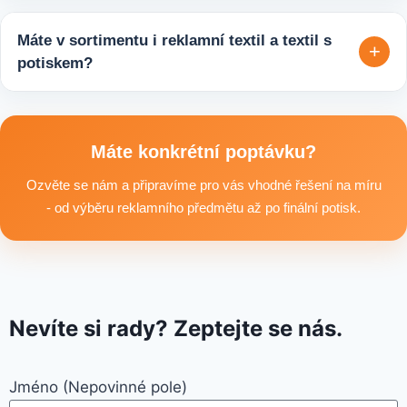
Ano, zajišťujeme i větší objemy výroby tisíců nebo i deseti
tisíců kusů pro firmy, eventy, gastro provozy nebo dlouhodobé
Máte v sortimentu i reklamní textil a textil s
+
reklamní kampaně. Připravíme ideální řešení podle rozpočtu,
potiskem?
účelu i požadovaného termínu dodání.
Ano, součástí sortimentu je také reklamní textil pro firmy:
například reklamní trička nebo mikiny, pracovní textil a další
textilní produkty vhodné pro branding, promo akce i firemní
Máte konkrétní poptávku?
využití.
Ozvěte se nám a připravíme pro vás vhodné řešení na míru
- od výběru reklamního předmětu až po finální potisk.
Nevíte si rady? Zeptejte se nás.
Jméno (Nepovinné pole)