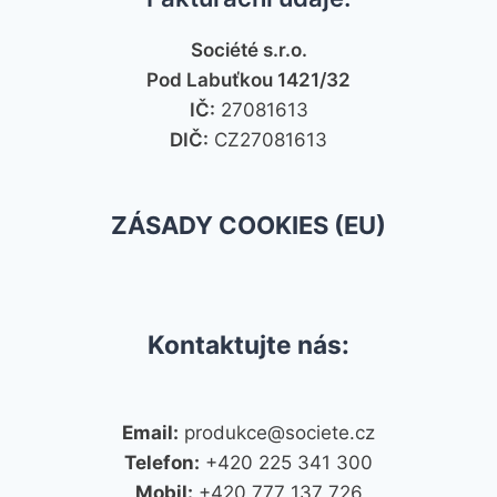
Société s.r.o.
Pod Labuťkou 1421/32
IČ:
27081613
DIČ:
CZ27081613
ZÁSADY COOKIES (EU)
Kontaktujte nás:
Email:
produkce@societe.cz
Telefon:
+420 225 341 300
Mobil:
+420 777 137 726