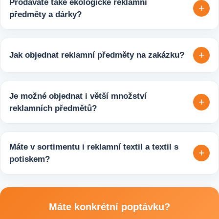
Prodáváte také ekologické reklamní
+
předměty a dárky?
Ano, v e-shopu europegift.eu najdete velký výběr ekologických
reklamních předmětů. K dispozici jsou i ekologicky udržitelné
+
Jak objednat reklamní předměty na zakázku?
varianty, které jsou vhodné pro firmy, jež chtějí spojit svojí
propagaci s odpovědným přístupem k životnímu prostředí.
Velmi snadno. Stačí zaslat poptávku s požadavky k produktu,
počtem kusů a představou o potisku. Následně si s vámi
Je možné objednat i větší množství
+
upřesníme doplňující detaily, doporučíme vhodné varianty
reklamních předmětů?
potisku a brandingu a domluvíme další postup výroby.
Ano, zajišťujeme i větší objemy výroby tisíců nebo i deseti
tisíců kusů pro firmy, eventy, gastro provozy nebo dlouhodobé
Máte v sortimentu i reklamní textil a textil s
+
reklamní kampaně. Připravíme ideální řešení podle rozpočtu,
potiskem?
účelu i požadovaného termínu dodání.
Ano, součástí sortimentu je také reklamní textil pro firmy:
například reklamní trička nebo mikiny, pracovní textil a další
textilní produkty vhodné pro branding, promo akce i firemní
Máte konkrétní poptávku?
využití.