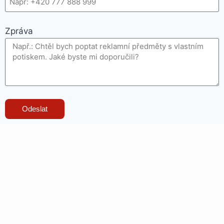
Zpráva
Odeslat