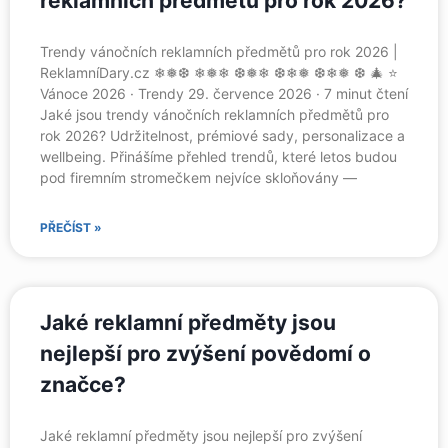
reklamních předmětů pro rok 2026?
Trendy vánočních reklamních předmětů pro rok 2026 |
ReklamníDary.cz ❄❅❆ ❄❅❄ ❆❅❄ ❆❄❅ ❆❄❅ ❆ 🎄 ⭐
Vánoce 2026 · Trendy 29. července 2026 · 7 minut čtení
Jaké jsou trendy vánočních reklamních předmětů pro
rok 2026? Udržitelnost, prémiové sady, personalizace a
wellbeing. Přinášíme přehled trendů, které letos budou
pod firemním stromečkem nejvíce skloňovány —
PŘEČÍST »
Jaké reklamní předměty jsou
nejlepší pro zvýšení povědomí o
značce?
Jaké reklamní předměty jsou nejlepší pro zvýšení