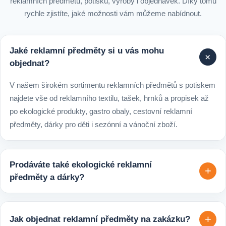
reklamních předmětů, potisku, výroby i objednávek. Díky tomu
rychle zjistíte, jaké možnosti vám můžeme nabídnout.
Jaké reklamní předměty si u vás mohu
+
objednat?
V našem širokém sortimentu reklamních předmětů s potiskem
najdete vše od reklamního textilu, tašek, hrnků a propisek až
po ekologické produkty, gastro obaly, cestovní reklamní
předměty, dárky pro děti i sezónní a vánoční zboží.
Prodáváte také ekologické reklamní
+
předměty a dárky?
Ano, v e-shopu europegift.eu najdete velký výběr ekologických
reklamních předmětů. K dispozici jsou i ekologicky udržitelné
+
Jak objednat reklamní předměty na zakázku?
varianty, které jsou vhodné pro firmy, jež chtějí spojit svojí