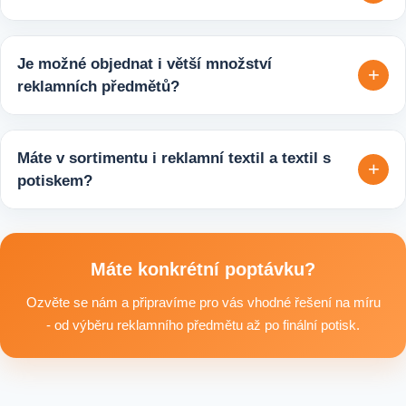
propagaci s odpovědným přístupem k životnímu prostředí.
Velmi snadno. Stačí zaslat poptávku s požadavky k produktu,
počtem kusů a představou o potisku. Následně si s vámi
Je možné objednat i větší množství
+
upřesníme doplňující detaily, doporučíme vhodné varianty
reklamních předmětů?
potisku a brandingu a domluvíme další postup výroby.
Ano, zajišťujeme i větší objemy výroby tisíců nebo i deseti
tisíců kusů pro firmy, eventy, gastro provozy nebo dlouhodobé
Máte v sortimentu i reklamní textil a textil s
+
reklamní kampaně. Připravíme ideální řešení podle rozpočtu,
potiskem?
účelu i požadovaného termínu dodání.
Ano, součástí sortimentu je také reklamní textil pro firmy:
například reklamní trička nebo mikiny, pracovní textil a další
textilní produkty vhodné pro branding, promo akce i firemní
Máte konkrétní poptávku?
využití.
Ozvěte se nám a připravíme pro vás vhodné řešení na míru
- od výběru reklamního předmětu až po finální potisk.