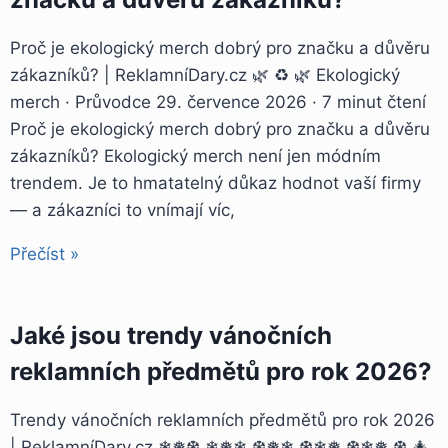
Proč je ekologický merch dobrý pro značku a důvěru
zákazníků? | ReklamníDary.cz 🌿 ♻️ 🌿 Ekologický
merch · Průvodce 29. července 2026 · 7 minut čtení
Proč je ekologický merch dobrý pro značku a důvěru
zákazníků? Ekologický merch není jen módním
trendem. Je to hmatatelný důkaz hodnot vaší firmy
— a zákazníci to vnímají víc,
Přečíst »
Jaké jsou trendy vánočních
reklamních předmětů pro rok 2026?
Trendy vánočních reklamních předmětů pro rok 2026
| ReklamníDary.cz ❄❅❆ ❄❅❄ ❆❅❄ ❆❄❅ ❆❄❅ ❆ 🎄