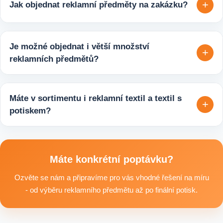
+
Jak objednat reklamní předměty na zakázku?
varianty, které jsou vhodné pro firmy, jež chtějí spojit svojí
propagaci s odpovědným přístupem k životnímu prostředí.
Velmi snadno. Stačí zaslat poptávku s požadavky k produktu,
počtem kusů a představou o potisku. Následně si s vámi
Je možné objednat i větší množství
+
upřesníme doplňující detaily, doporučíme vhodné varianty
reklamních předmětů?
potisku a brandingu a domluvíme další postup výroby.
Ano, zajišťujeme i větší objemy výroby tisíců nebo i deseti
tisíců kusů pro firmy, eventy, gastro provozy nebo dlouhodobé
Máte v sortimentu i reklamní textil a textil s
+
reklamní kampaně. Připravíme ideální řešení podle rozpočtu,
potiskem?
účelu i požadovaného termínu dodání.
Ano, součástí sortimentu je také reklamní textil pro firmy:
například reklamní trička nebo mikiny, pracovní textil a další
textilní produkty vhodné pro branding, promo akce i firemní
Máte konkrétní poptávku?
využití.
Ozvěte se nám a připravíme pro vás vhodné řešení na míru
- od výběru reklamního předmětu až po finální potisk.