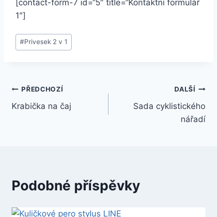
[contact-form-7 id=“5″ title=“Kontaktní formulář
1″]
#
Privesek 2 v 1
PŘEDCHOZÍ
DALŠÍ
Krabička na čaj
Sada cyklistického
nářadí
Podobné příspěvky