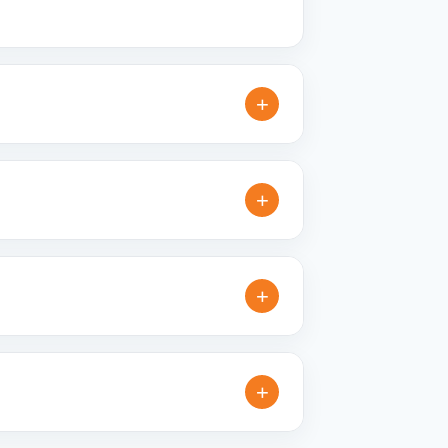
+
lné varianty, které jsou vhodné pro
+
řesníme doplňující detaily, doporučíme
+
é reklamní kampaně. Připravíme ideální
+
xtilní produkty vhodné pro branding,