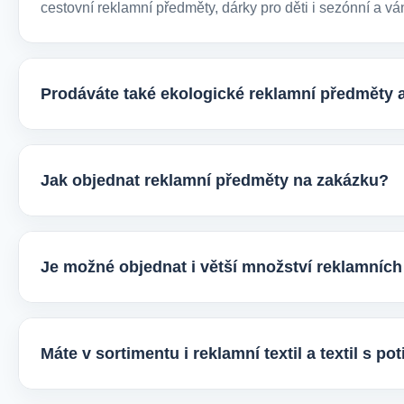
cestovní reklamní předměty, dárky pro děti i sezónní a vá
Prodáváte také ekologické reklamní předměty 
Ano, v e-shopu europegift.eu najdete velký výběr ekologi
firmy, jež chtějí spojit svojí propagaci s odpovědným přís
Jak objednat reklamní předměty na zakázku?
Velmi snadno. Stačí zaslat poptávku s požadavky k produ
vhodné varianty potisku a brandingu a domluvíme další p
Je možné objednat i větší množství reklamníc
Ano, zajišťujeme i větší objemy výroby tisíců nebo i des
řešení podle rozpočtu, účelu i požadovaného termínu dod
Máte v sortimentu i reklamní textil a textil s p
Ano, součástí sortimentu je také reklamní textil pro firmy: