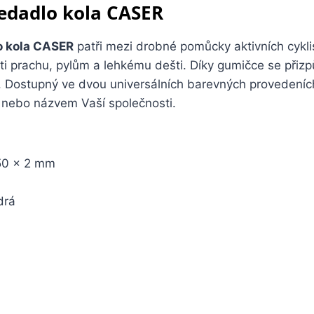
edadlo kola CASER
o kola CASER
patři mezi drobné pomůcky aktivních cykli
ti prachu, pylům a lehkému dešti. Díky gumičce se při
a. Dostupný ve dvou universálních barevných provedeníc
 nebo názvem Vaší společnosti.
50 x 2 mm
drá