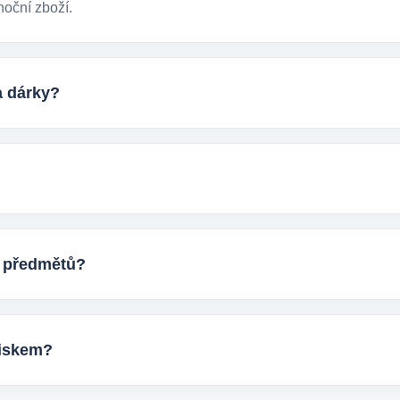
noční zboží.
a dárky?
ckých reklamních předmětů. K dispozici jsou i ekologicky udržite
tupem k životnímu prostředí.
ktu, počtem kusů a představou o potisku. Následně si s vámi up
ostup výroby.
h předmětů?
eti tisíců kusů pro firmy, eventy, gastro provozy nebo dlouhodob
ání.
otiskem?
 například reklamní trička nebo mikiny, pracovní textil a další te