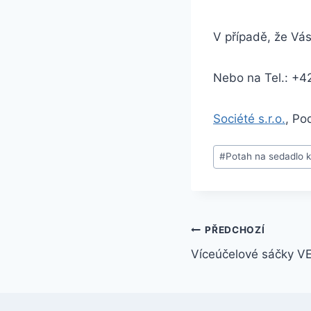
V případě, že Vás
Nebo na Tel.: +4
Société s.r.o.
, Po
#
Potah na sedadlo 
PŘEDCHOZÍ
Víceúčelové sáčky V