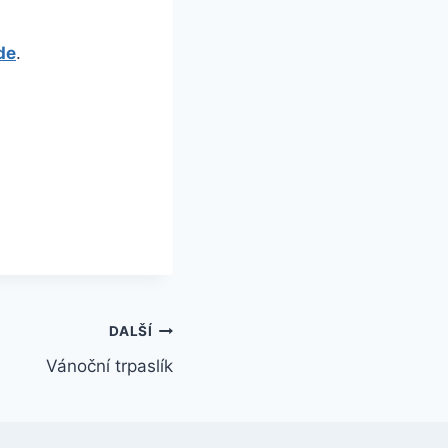
de
.
DALŠÍ
Vánoční trpaslík