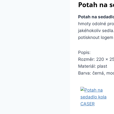
Potah na s
Potah na sedadl
hmoty odolné pro
jakéhokoliv sedl
potisknout logem
Popis:
Rozměr: 220 x 2
Materiál: plast
Barva: černá, mo