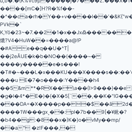
u,b�.�{K%Vc9p�����j�7���Z.���X�
����[mC�]H?R�%f��-
�^��ca�rh�Y��+v����l��'�&K{"
PVk�`
K,Yö�23~�7.��2�1�x��Jx߷�������#nVи��Ђ�ߞh�i \s��K#jXۅC�(f�(��8��
熝?V4�HuW��=����a@!P
�#Ae��q��U�^T|
��j2eӐUE�k�b�NO��(����~�
����y�����e�s���!
�T#�~���L�x���KU���X����s��:��'
���u E�7�o����:Y����h4
��5&m**�RX��\a��{I>9���}��e
�g�I�4*�E�)�{�X�5[`��,��K�"lG���ڨ�
���DA=�X����p���$��ā2d�z
����1W���gx˰��:pl�7b��9[�¥鈋�?
�b4��g:�8��x
�}K�}o�vMy��mp/
��a" �z!F���,�