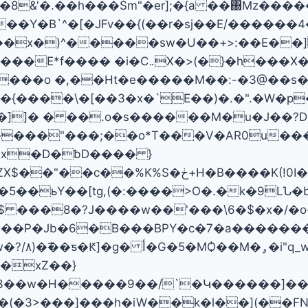
&'�.��h���Śm"�er];�{a ��΀Mz�����
�B`^�[�JFv��{(��r�sj��E/������ٯ���4��J
�x�)^�����sw�U��+>:��E��]
�X���|CǙ�5�����(�};�L�gxX3�3�1�
���o �,��Ht�e�����M��:-�3@��s�
��{����\�[��3�x�`E��)�.�".�W�
���"���;��o*T���V�AR0u���
 x�D�ƀD���� }
�K(!0I� zO� j�y�����5I���
�5��ьY��[tg,(�:����>O�.�k�9۠LՆ�
��$ ���8�?J����w��'���\6�$�x�/�o
��P�Jb�6�B���BPY�c�7�a�������9
����o��*"ɴ���V9;��e�4�~�R�}|
Կ�xZ��}
y�(�3>���]���h�iW��
k�l��](��F