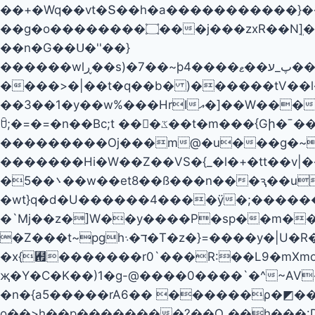
��+�Wq��vt�Տ��h�a�����������}��Y�?��V���
��g�o��������۝���j���zxR��Nܸ]�{��GW�����M[>�[����i�w����k�>8<���#]2�=���GWV{v�\(�>}�6k�{���]]?
��n�G��Ս�''��}
���
����>�|��t�q��b� )������tV��l�
��3��1�y��w%���HrIއ�]��W�����~vca�l�����[����S�:�= �A�A�zp�N���N|t;�>?��g���Nr��aO:�v���
ꇳ;�=�=�n��Bc;t ���ػ��t�m���{Gի�ˉ���#�}��Ώ�������:1�υ���%@xgΎ���8�[�\�Pޟ�q�okR�q�������Ǔʕt?�|}
���������Oj���m@�u���g�~f��
�������Hi�W��Z��VS�{_�l�+�tt��v|���}����T�8 �
�܌��5��w��et8��ß���n���ԇ��u��裹
�wt}q�d�U������4����ÿ�;������j�;7ƶ�a�0����
�`Mj��z�]W��y����P�sp��m�����i�
�Z���t~pghד�܈�T�z�}=����y�|U�R��}�ݫ�Sm�+�����o�7��h�noO�?>)�ű����߇Ow�_���}
�x{︟�������r0`���R:��L9�mXmoS
җ�Y�C�K��)1�g-@����0����`�^~AV
�n�{a5�����rA6�� ������ρ�◩��p���-g7z;U�F
o��>h��p��������?��Oߺ��h���:Db�x�^ �@����Q��!r��� ����Kqy�t?������+s}