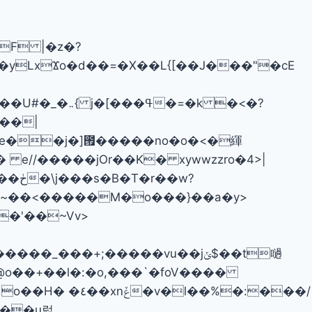
yLxϪo�d��=�X��L{[��J���"�cE
//�����jOr��K� xywwzzro�4>|
��%�:���/