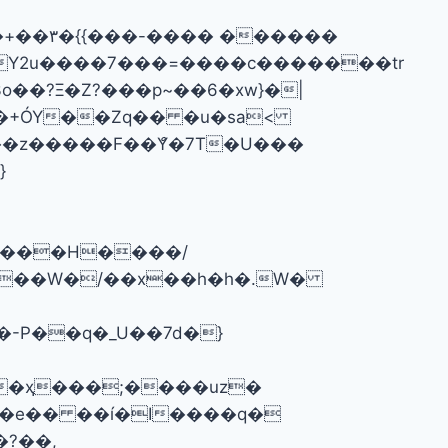
?Ξ�Z?���p~��6�xw}�|
��+ÓY��Zq�� �u�sa<
��z�����F��ްY�7T�U���
}
�/���H����/
�-P��q�_U��7d�}
)0�e�� ��í�I����q�
�?��,