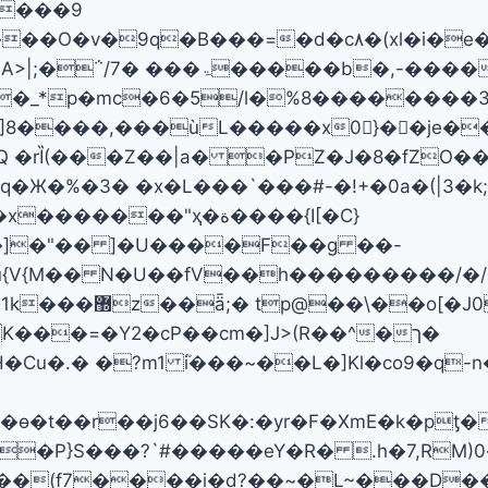
���9
�d�c٨�(xl�i�e�+��۳�{{���-���� ������
��Y2u����7���=����c�������tr
_*p�mc�6�5/l�%8��������3o��
?]8����,���ùL�����x0򨹽}��je
�rȈ(���Z��|a� �PZ�J�8�fZO�
Ж�%�3� �x�L���`���#-�!+�0a�(|3�k;
��"ҳ�ة����{I[�C}
]�"�� ]�U����F��g ��-
u{V{M�� N�U��fV��h���������/
��x��h�h�.W�
���=�Y2�cP��cm�]J>(R��^�ך�
u�.� �?m1 i֘���~��L�]Kl�co9�q-n
�P}S���?`#�����eY�R� .h�7,RM
R��(f7����i�d?��~�L~���D�