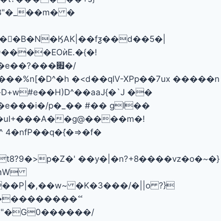
B"�_��m� �
�B�N�ӃAK|��fƺ��d��5�|
����EOѝE.�{�!
��?���׏�/
�%n[�D^�h �<d��qlV-XPp��7ux �����n
4�nfP��q�ܺ{�>=�f�
8?9�>p�Z�' ��y�|�n?+8����vz�o�~�}
��P|�,��w~ �K�3���/�||o ?}
"�G0������/