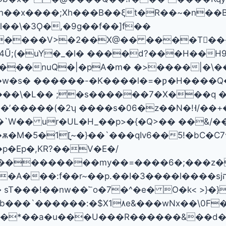
n��x����;Xh���B��ξt�R��~�n��
�����V>�2��X@�� ����T�ُ��
4Ũ;(�uY�_�l� ����d?���H��H9
�1�ִ��nuQ�|�pA�m� �>����|�\��e
w�s� ������-�K����l�=�ƿ�H����Q��
�M�5�1[̟~�}��`���qIv6��5!�bC�C7^ 
p�Ep�,KR?��V�E�/
uV���������my��=����6�;���z�t
A���:f��r~��p.��I�3����l����sjהW
sT���!��nw��՟o�7�^�e� O�k< >}�}
�*��a�u���U���R������&��d�