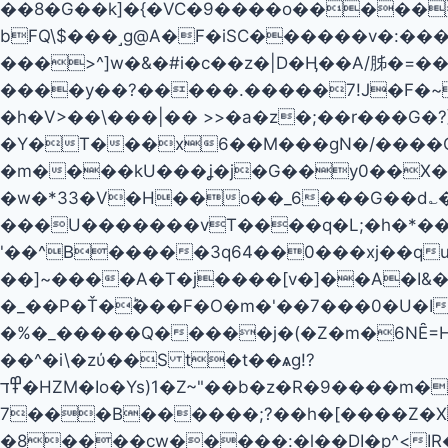
��8�G��k]�{�VC�9����o�����
bFQ\$���˼g@A�F�iSC������v�:�����O�v�9q�B���=
���>^]w�&�#i�c��z� |D�Ӊ��A/胏�=��A>|;�΅/7� ���ۃ�����b�,-��
����y��?�����.�����7!J�F�~�
�h�V>��\���|�� >>�a�z�;��r���G�
�Y�T���x6��M���gN�/����Q 
�m����kU���ʝ�j�G��y0��X�q�
�w�*33�V�H��o��_6���G��d؎�x�����
���U�������vT����q�L;�h�*��
'��^B�����3q64��0���xj��q
��]~����A�Т�j����[v�]��A�I&�1k���޽z��ǟ;� tp@��\��o[�J0��W�/
�_��P�Ť�ؕ���F�O�m�'��7���0�U�IK
�%�_�����Q�����j�(�Z�m�6NȆ=H�C
��^�i\�zύ��S t�t��ѧg!?
߾ד�HZM�Io�Ys)1�Z~"��b�z�R�9����m��ө�t��r��j6��SK�:�yr�F�XmE�k�pƫ��ҳ���;����uz�
7���B������;݁?��h�[����Z�X
�8����cw�����:�l��DI�p^<I