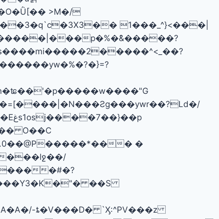
_��3�q`c�3X3�� 1���_^}<���|
�s����mi�����2�����^<_��?
������yw�%�?�}=?
ϟn�ʨ��'�p�����w����"G
��p
��� O��C
���Y3�K�"� ��S
A�A�/-ȶ�V���D� `Ӽ:^PV���z