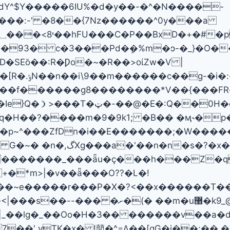
OǶdY^$Y�����6IU%�d�y��-�^�N����­
�*���:-' �8��{7Nz������^0y���a
�93� c�3���Pd�ܾ�%m�ͻ-�_}�O��
�SE߫o��:R�Ƿo�~�R��>oίZw�V |
�=�k �<�?
�e��j�]౟�����no�o�<�緷
H��?����m�9�9k1; �B�� �ӎ˞�p� e
�����M�o���}��a�y>
+�*m>|�v��ǟ���O??�L�!
�u޸�k9_@o��+��l�:�o,���`�foV����
�_��Oο�H�3�� ������v��a�do��H� �٤��xnݞ�v�l
!䕡�^=ߡ��[gG�j��;�� ���u럵