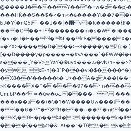
@����J����Y��"�=w�o��p}���U �ک��sQ��p�.� ��q�-�Z���O
���HK̏��S��$�<�m<�â����Yt��7����
ЬJ�Y{�nQ5t-��󋲊��|�޹vl�K�����桾�st��iq�����>|q�ZHW���4��[�G��*�����|���p�%�ܺ&�����?
���O��+T�������m�s�W�]�����
{�vn�U�H���&Ӻ��n8�����X��
=�YX>�����D�]��>~8����y�Z{g� ]
[��D����y�p����➞�#vA���`�EWW�i�
s����ީ_Y�V>YaY�֍uyd���ٹ�vN/n+��>?��>܃�`j�'����]}'�N�� P���'�D$���^�=[����|�N���Ƨg���ywr��?Ld�/
�yW xE-n[�3`P���v!�$����^�)��ɞ���H'�
�X8��'�����t�`J>�� A�gA��{��
>K����X�F����97��˃ n����J�� ߯Zب��m��Q�]���} �m�#K�F.0��@P
Um.bP��^=>�ũw�oٮ����-`\ ���J��ٺ" f�w�f � ���5���tw�ר������lջ��/
���к��a��)�\�1�W����Uw���t����������z�
���6�"�8R�E��~���ϫ@��V�
�ঽX\�9H�p��:4�0 ;������ o�l
�j��{��@t�&LɅ(��^�T6�|v�