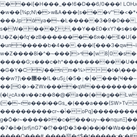
���i[�H���_��!6�D��6/0���! L
�w��[¾p;N\�>w&Α���{s���v"'�<
���Јp άya�~�Ŀ�����3�9�0��י8>���؁��hFU���C�P��ΒxD�+�#�pF |�z�?
s�W����Ƹ;,��Y��E0�xY?�s�s�
U�Z�j�fq'�zB��������6я�/�E�U{�D
�un�����b�4��.���l[���3�qw~i�[R�.ݹN��n��i\9��m������c��g-�i�:��U#�_�܅{ j�[���ߟ
w�Z����8i�^�~���]>ߞ�[w 8|0�s���f������g8��������*V��{���FR��|
�����G;x���c�h^����������U��Ie}Q�）>���T�ټ�-��@�E�:Q��0H
�G�Y�C /��n m�¾> �t�\���q�
��w?]\��޳��!L�uٳ�5�)ݝ5�|� ���{Ҹ��~�p~^���ZfDn�i��E�������;�W������ڂ�\j���s�B�T�r��w?
��[G�>�ZWx����qW��������� G�~� �n�,گXg���a�'��n�n�s�?�x�~��<
{�lݲcAx�v��z��8�@�֮a��{��g��Lw�������_���ǟu�ç���h���Z�q�'��~Vv>
(�~re���i��Gs_�(���a���{SW>Tv
����������cr~�ݴ�oPq]����������~e�����r���P�X�?<��x������T������_���+;�����v u��jݶ$��t㗻
g�Ѻ�r~�����Ϸ�c����uy~��nqunΞ]��<|���s��--��� �ށ�(� ��m
�7�ö�{srҔnG7'�ťܲ?��ŧǷ�3��}��j�f�Wa���|_��lg
����O���#,����䆚�d$�t�����;�:�#7��' vTK�x� 