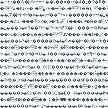
���W�vc��y��A��4�_�Q�R�k�8
�w�)Ux~�|�g7H�v�u�f��)].����Y
��/Z��v��q��T*V>������z�_�
��{�҂%_���2Z�;e�^0pT���oP�H�SlV���E*f���� �i�C܅X�>(�}�h��
�_���3�aR��Z�XemZR�-���QJW�
��9z�>c��w��O��"JV���:k��Q�;i4
��p��jޠ?������O�l�9w���� b��]]� � ��.o�s������M�u�J��?D���|�uX��OG����Iy���]p}
��x�)��P&�`�Gw`�8���ҫ~�����
�qO�d�1�U�-f�����y�!;�c7 �s�
��Tw�����̡�R�H��7���H�o�P+ZX$��"��c��%K%S�ڂ+H�B���
Mp/]�QDR�u�+Oi]2���/���7�6��
f(�aJ�G���f.�R��l~�Ɛk���\��"�tĔjj
�[&�J�y�Ӥ���6�����i��ƾF����8�
���B��Y���K���pD���ֿ�=@��w�?/۸)�߯��ƽ�Ԟ]�g� أ�G�5�MѺ��M�ۄ�i"q_w
�����o�99�}w?��6Qq�B�HN�{�����k
�v�B�I�����`C�|@߻P���{�����/H3��w�H�����9��/`�Կ������]��a�}1�v�}� �|��|c��߻O�s��9��^�}
��������,?^�����(��/�\�¥vxN�