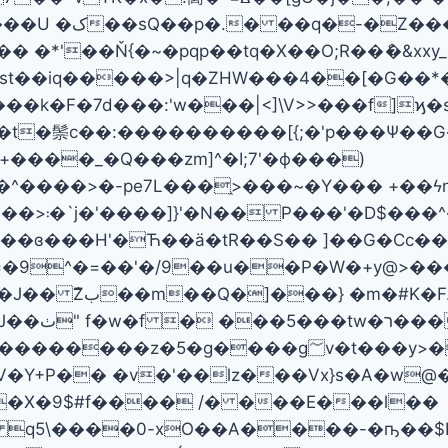
�Ǜ[�� >M�/
 �*'��Ň{�~�pqр��tq�Х��O;R��ެ�&xxy
k�F�7d���:'w���|<]\V>>���f]ϗ
t�鬃 c��:����������[{;�'p���Ψ��G
+����_�Q���zm]^�I;7'�ϕ���)
�^����>�-pe7L���֑>���~�Y��� +��
Ћ��ä�tR��S�� ]��G�Cc���Eغs1osj����7��}
=�9^�=��'�/9��u��P�W�+y@>�
�����*��� �
5�g����g؅v�t���y>�����#�?
Y+P�� �v�'��lz���Vx}s�A�w@
P�X�9$#f���� /� ���E���l��
 q5\����0-xO��A����-�ҧ��$I