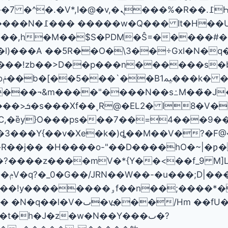
�M��$S�PDM�Ŝ=�����#��Y��6�e�ے��%=!�
l)���A ��5R��O�\3��÷Gxl�N�q
��!zb��>D��p���n������s�b��

���"����N��s߸M��̏�J�q0p��ݰn�@�;����#
�+y�� �ѧ�
X�C,�ȅy}O���ps���7��=4���9�
]E�3���Y{��v�Xe�k�)ȡ��M��V�?�
9�R��j�� �H����o-"��D����hO�~|�
�?����z����mV�*{Y��<��f_9 M]L�
��)
 ��fU��Yq�}���F!�n
�t�h�J�z�w�N��Y���ٮ�?