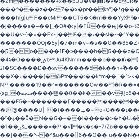
�Zm�������+x��pUU�v�j΃t�v�qJR
���ׯ���z��c7��x�pr��k϶"]�*g���ǟO� pw����(��I����v�����d���
��ۣ�h{g}uF��cMr��CT5�K�m���ΥyX����w���ڜ�j�t�Wk�n��<����Ҽ�ݘ�� {'�
�j����s�~��[_�O#�:y|�FǕ���ԣ[��o-tƧ������
��U�v~)�=��Fx~j��8��ޅ��sI�~�^Y���������۫��G{f�<���������J�n�~�����7 jz�J�^������۽�O�u��ړ�[F3|0�O�p*����O��$�?
�������ÓOj�5y|�7�m�v~�s��G��85�Z
�Ƿ�o����1F�כ����h
�G���z�Q
�ג4�O����ړybJu4KNmm����b���⧯\�)7էǷ�'�8�]�\��~�6���N���~{�wd&�����Q5�P/���Ѯu��פ
ڌf�SC����D��sv�����5�k��n+ۗ���gs����`\�:�:�z52n���c��I���G�1����r|
��X�ۿ����[�@Pt r���:��k^m��j`�^><���S���=����������ۿ+f��:ۻrv> ����Ck|�ݪ\���٪\?
N�����19��^=������Ow�� �R��=�W��7�'��
{sg_�ﵝ����탶��0��k���v폊p5��l�+���c�nY��o�Ks���]*;����i}�i�6~�7Z��~�������I�޿�/
���E5�ߛ�������Ӷ�����������X�ߪ���?�[����U�O�� �?��'W^_?>*ǒ_���h~��?��V��\?I�o�׌�
�t@����U|_�{����ݓ�~o+G���ʇ��o�M��x6�||�g�����-�aǽI�^_�\�G�;�$4��_
�ʳ�ﯟ��ǚ�N��G�~��i�����>�h�U.��/���ڇ�� �y��?
�ڕ��1&_����=��v]�v�s�-7/Zʙ�����;���ߎ�6�����������l?
��]���^~�^&u���]]6��O��|u���N�