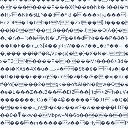
�n�������P���X@��s�Nk� !��{�Y
�Hjܶށ�Nk�5Ш^��:l�*k!i����>[ﰌ���-l��\�3Ǫ�,�9g��f��]f��
He2DP�T�b1�PV�Zxf��]J���
��j�0�*��_G��ή��J]��Q(A�}�
�.;�r\�~`t�iewN�'U\ p�)I�đNr���P�8
��K�F��m_e3[4��gRbW��w?��_�z*��~-�
�,��� ��i�#�ۈ8Vp�@)� �}�X�N�U���\�L�� ;�s������7�X���q �D+w#e��H)D^��aaJ{�`J ��
x�T3؅N����P�)����Mr���6>3d��ʼ�����(�2ʮ ����s�06�z��N�!˧/��+�e���i�/p�_�� #�� gI��
��i�ҠAӟ�4X�u�؄��S6�ӗ�i4s�]��`W�� ur�UL�H_��p>�{�Q>�� ��&/��uI+���A��g@����m�!
�G�)���ь��>g�dn�v�5�Ǣ�l�=j�)(c�ѫ
#�'o[����2�g<��o%&l�N�{w�Q��
�e�L���Z��.B���E(2��|'tq>2h�
�������;;Ca��4@������JT-˫�Q��
���9��=_nb�4�>��vr7�w�����LD7� 
��߾�0�xw��Mbpw~Ҹ�6o������b���`������:�$X1٨e&���wNx��\0F���������ޭ
�����m�����v���Hy���P