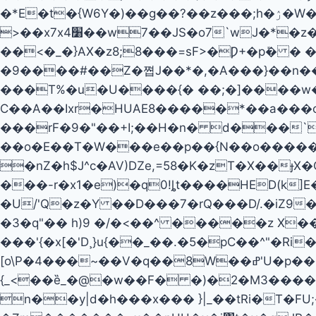
�*E�t�{W6Y�)��g��?��z���;h�ۯ�W��7 �^�.�V*,I�@�v,�ܢ���%�R��.߁Һ�^���Д�A��.= �b���w��@��
>��x7x׸4��w7��JS�o7`wJ�*�z����N�߁��� �����w�Q��� It�H��U24��;��w<�!i�[3�5�V�\�,z
��<�_�}AX�z8;8���=sF>�Ƿ+�pܽ� � ���,h
�9����#��Z�쪕J��*�,�A���}��n��
���T%�u�U����{� ��;�]����w�
C��A��Ixr�HUAE8�����*��a���oݥ��b�[��5���`��B1ﳰ���k� �7�����1Y�%H�-
���rF�9�"��+I;��H�n� d���`���¬&m�
��o�E��T�W���e��p��{N��o�������>ܭ�s���Xf��˯R@�EL2� l8�V�g"�w�S(�"WL^� �w�
�nZ�h$J^c�AV)Ǳe,=58�K�zT�X��ɟ
���-r�x1�e)�q0!ȴt����HED(k
�U/'Q�z�Y ��D���7�rQ���D/.�iZ
�3�q"�� h)9 �/�<��^ �����z X�
���'{�x[�'D¸}u{��_��.�5�pC��^"�Ri��ݦV�q?�_0�G��/JRN��W��-�u���;D|������"_�� J��
[o\P�4���~��V�q��8W��ߝ'U�p����!y��������ۅf��n��;����*�\ܡ��+������������+
{_<��ȅ_�@�w��F� �)�2�M3����� �N�q��l�V�ٮ�v߽���/Hm
n��y|d�h���x��� }|_��tRi�T�FU;