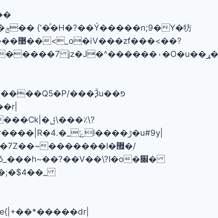
<��?
��ڑ�u#9y|
{|+��*�����dr|