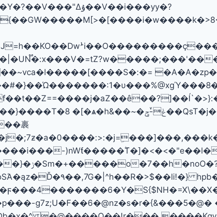
"Δۇ��V��i���yy�?
���wlڕ��s)�7��~þپ_ע��ޱ����4��J=h��KO��Dwܑi��O������
|�UN֟�:x���V�=tZ?w�����;���'��
t��Z==����j�аZ��ê��?]��Í`�>}:�
[�ѧ�h&��~�ݟ-ͮݯ��QsT�j��'���?�5@!
:>:�j=ܹ���]���,���k��x�޷����\�{8�������ѩu��
��-)nWƭ�����ۖT�]�<�<�"e��l�N���Ñn~
Ά�ąz�Ď�۹��,7G�|^h��R�>$��li!�} hp
�ϝ���4�������6�Y�S{$NH�=X\��X�
�� 6�@nz�s�r�{&���5�@� ���iH��%{T>7ߤV��u�