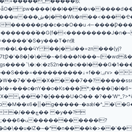
��+�����_�����㰾
ͩ�H�?��Ý�����n;9�Y�牥
p��c�o�O��u˴⟵����Ƿ�����޹��<_o�iV���zf���
=�����'�S�y���T�n俫
m��L���ӵY ��j�ui��=zn���{yj?
�X����7��?�����ssr����|R�ݻ_�.4l��
�ѽ�\��u�
IZ�~�^�n����k�>��'��e