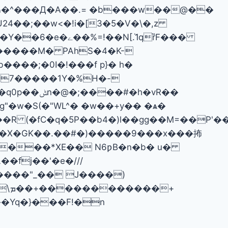
�N[ܵ.1qȑF���
�����M� PAhS�4�K-
��;�0I�!���f p}� h�
�h�vR��
��R (�fC�q�5P��b4�)l��gg��M=��P'�
F@�X�GK��.��#�)�����9���x���抪
ƿ����*XE�� N6ƿB�n�b� u�
�fj��'�e�///