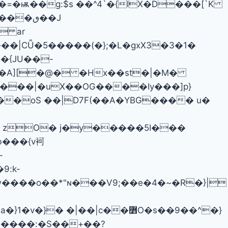
=�ѭ��g:$s ��^4`�{lX�D���[`K
 ar
�{JU��-
p�A][�@� �Hx��st�|�M�
�oS ��|D7F(��A�YBG���� u�
b���{v袔
-
:k-
N����:�S��+��?