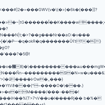
���ç����>�~|tG���
���Ǐ��K����w����;�
��?
ջO?
�mgW�?
���������S�N+w�u���&2��K�\�=>���n
b��YtVϑ���{^~����O�\���.}
>�e�M����/���-��I̹�!
I����Rj�� b�%�