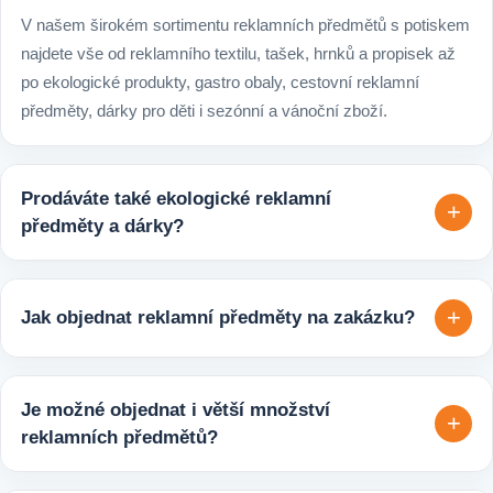
V našem širokém sortimentu reklamních předmětů s potiskem
najdete vše od reklamního textilu, tašek, hrnků a propisek až
po ekologické produkty, gastro obaly, cestovní reklamní
předměty, dárky pro děti i sezónní a vánoční zboží.
Prodáváte také ekologické reklamní
+
předměty a dárky?
Ano, v e-shopu europegift.eu najdete velký výběr ekologických
reklamních předmětů. K dispozici jsou i ekologicky udržitelné
+
Jak objednat reklamní předměty na zakázku?
varianty, které jsou vhodné pro firmy, jež chtějí spojit svojí
propagaci s odpovědným přístupem k životnímu prostředí.
Velmi snadno. Stačí zaslat poptávku s požadavky k produktu,
počtem kusů a představou o potisku. Následně si s vámi
Je možné objednat i větší množství
+
upřesníme doplňující detaily, doporučíme vhodné varianty
reklamních předmětů?
potisku a brandingu a domluvíme další postup výroby.
Ano, zajišťujeme i větší objemy výroby tisíců nebo i deseti