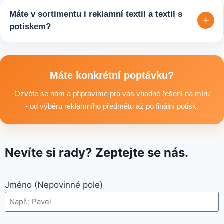
tisíců kusů pro firmy, eventy, gastro provozy nebo dlouhodobé
Máte v sortimentu i reklamní textil a textil s
+
reklamní kampaně. Připravíme ideální řešení podle rozpočtu,
potiskem?
účelu i požadovaného termínu dodání.
Ano, součástí sortimentu je také reklamní textil pro firmy:
například reklamní trička nebo mikiny, pracovní textil a další
textilní produkty vhodné pro branding, promo akce i firemní
Máte konkrétní poptávku?
využití.
Ozvěte se nám a připravíme pro vás vhodné řešení na míru
- od výběru reklamního předmětu až po finální potisk.
Nevíte si rady? Zeptejte se nás.
Jméno (Nepovinné pole)