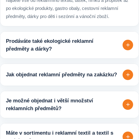
najdete vše od reklamního textilu, tašek, hrnků a propisek až
po ekologické produkty, gastro obaly, cestovní reklamní
předměty, dárky pro děti i sezónní a vánoční zboží.
Prodáváte také ekologické reklamní
+
předměty a dárky?
Ano, v e-shopu europegift.eu najdete velký výběr ekologických
reklamních předmětů. K dispozici jsou i ekologicky udržitelné
+
Jak objednat reklamní předměty na zakázku?
varianty, které jsou vhodné pro firmy, jež chtějí spojit svojí
propagaci s odpovědným přístupem k životnímu prostředí.
Velmi snadno. Stačí zaslat poptávku s požadavky k produktu,
počtem kusů a představou o potisku. Následně si s vámi
Je možné objednat i větší množství
+
upřesníme doplňující detaily, doporučíme vhodné varianty
reklamních předmětů?
potisku a brandingu a domluvíme další postup výroby.
Ano, zajišťujeme i větší objemy výroby tisíců nebo i deseti
tisíců kusů pro firmy, eventy, gastro provozy nebo dlouhodobé
Máte v sortimentu i reklamní textil a textil s
+
reklamní kampaně. Připravíme ideální řešení podle rozpočtu,