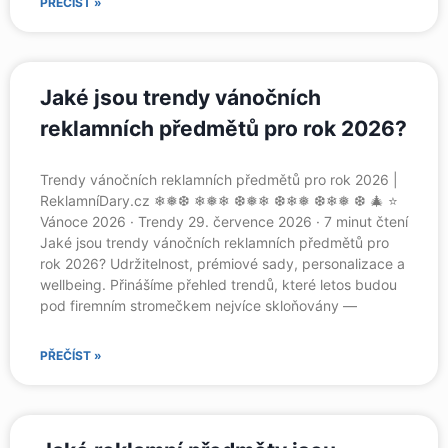
PŘEČÍST »
Jaké jsou trendy vánočních
reklamních předmětů pro rok 2026?
Trendy vánočních reklamních předmětů pro rok 2026 |
ReklamníDary.cz ❄❅❆ ❄❅❄ ❆❅❄ ❆❄❅ ❆❄❅ ❆ 🎄 ⭐
Vánoce 2026 · Trendy 29. července 2026 · 7 minut čtení
Jaké jsou trendy vánočních reklamních předmětů pro
rok 2026? Udržitelnost, prémiové sady, personalizace a
wellbeing. Přinášíme přehled trendů, které letos budou
pod firemním stromečkem nejvíce skloňovány —
PŘEČÍST »