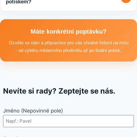
potiskem?
účelu i požadovaného termínu dodání.
Ano, součástí sortimentu je také reklamní textil pro firmy:
například reklamní trička nebo mikiny, pracovní textil a další
textilní produkty vhodné pro branding, promo akce i firemní
Máte konkrétní poptávku?
využití.
Ozvěte se nám a připravíme pro vás vhodné řešení na míru
- od výběru reklamního předmětu až po finální potisk.
Nevíte si rady? Zeptejte se nás.
Jméno (Nepovinné pole)