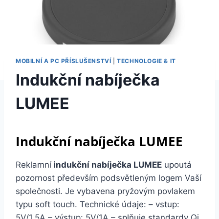
MOBILNÍ A PC PŘÍSLUŠENSTVÍ
|
TECHNOLOGIE & IT
Indukční nabíječka
LUMEE
Indukční nabíječka LUMEE
Reklamní
indukční nabíječka LUMEE
upoutá
pozornost především podsvětleným logem Vaší
společnosti. Je vybavena pryžovým povlakem
typu soft touch. Technické údaje: – vstup:
5V/1.5A – výstup: 5V/1A – splňuje standardy Qi.