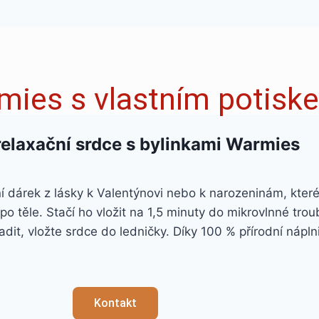
mies s vlastním potisk
relaxační srdce s bylinkami Warmies
ní dárek z lásky k Valentýnovi nebo k narozeninám, které
 i po těle. Stačí ho vložit na 1,5 minuty do mikrovlnné t
ladit, vložte srdce do ledničky. Díky 100 % přírodní náp
Kontakt