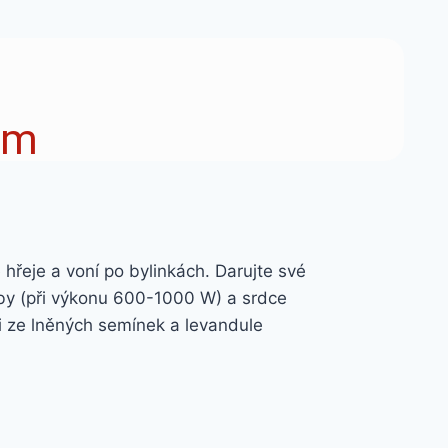
em
 hřeje a voní po bylinkách. Darujte své
rouby (při výkonu 600-1000 W) a srdce
lni ze lněných semínek a levandule