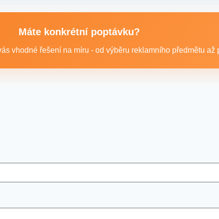
 například reklamní trička nebo mikiny, pracovní textil a další te
Máte konkrétní poptávku?
ás vhodné řešení na míru - od výběru reklamního předmětu až po