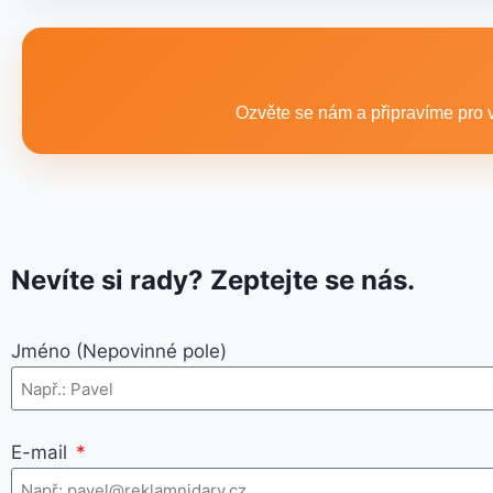
Ano, součástí sortimentu je také reklamní textil pro firmy:
promo akce i firemní využití.
Ozvěte se nám a připravíme pro v
Nevíte si rady? Zeptejte se nás.
Jméno (Nepovinné pole)
E-mail