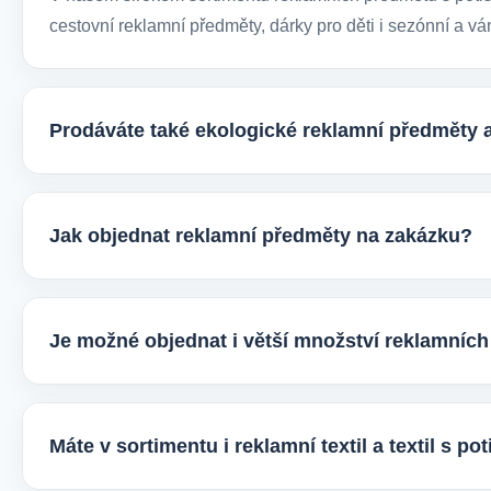
cestovní reklamní předměty, dárky pro děti i sezónní a vá
Prodáváte také ekologické reklamní předměty 
Ano, v e-shopu europegift.eu najdete velký výběr ekologi
firmy, jež chtějí spojit svojí propagaci s odpovědným přís
Jak objednat reklamní předměty na zakázku?
Velmi snadno. Stačí zaslat poptávku s požadavky k produ
vhodné varianty potisku a brandingu a domluvíme další p
Je možné objednat i větší množství reklamníc
Ano, zajišťujeme i větší objemy výroby tisíců nebo i des
řešení podle rozpočtu, účelu i požadovaného termínu dod
Máte v sortimentu i reklamní textil a textil s p