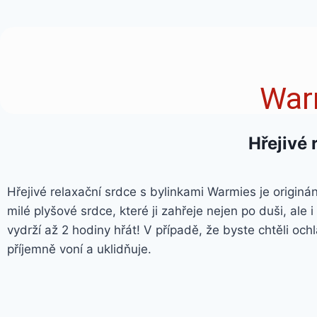
War
Hřejivé 
Hřejivé relaxační srdce s bylinkami Warmies je originá
milé plyšové srdce, které ji zahřeje nejen po duši, ale
vydrží až 2 hodiny hřát! V případě, že byste chtěli och
příjemně voní a uklidňuje.