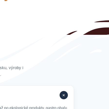
sku, výroby i
.
+
ž po ekologické produkty, gastro obaly,