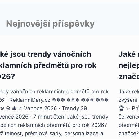
Nejnovější příspěvky
ké jsou trendy vánočních
Jaké 
klamních předmětů pro rok
nejle
026?
znač
ndy vánočních reklamních předmětů pro rok
Jaké rek
26 | ReklamníDary.cz ❄❅❆ ❄❅❄ ❆❅❄ ❆❄❅
zvýšení
 ❆ 🎄 ⭐ Vánoce 2026 · Trendy 29.
🏆 ✨ Pr
vence 2026 · 7 minut čtení Jaké jsou trendy
červenc
očních reklamních předmětů pro rok 2026?
předmět
žitelnost, prémiové sady, personalizace a
značce?