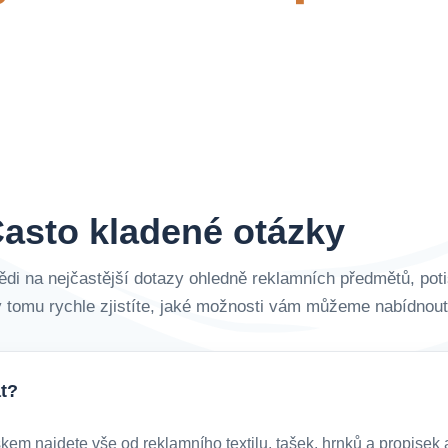
asto kladené otázky
ědi na nejčastější dotazy ohledně reklamních předmětů, poti
 tomu rychle zjistíte, jaké možnosti vám můžeme nabídnout
t?
m najdete vše od reklamního textilu, tašek, hrnků a propisek a