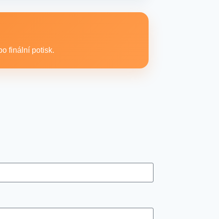
xtilní produkty vhodné pro branding,
 finální potisk.