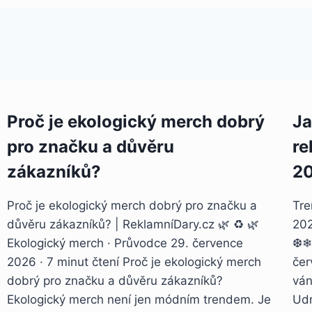
Proč je ekologický merch dobrý
Ja
pro značku a důvěru
re
zákazníků?
2
Proč je ekologický merch dobrý pro značku a
Tre
důvěru zákazníků? | ReklamníDary.cz 🌿 ♻️ 🌿
20
Ekologický merch · Průvodce 29. července
❆❄❅
2026 · 7 minut čtení Proč je ekologický merch
čer
dobrý pro značku a důvěru zákazníků?
ván
Ekologický merch není jen módním trendem. Je
Udr