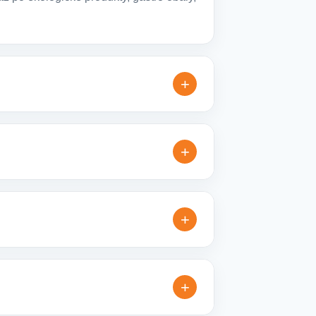
+
lné varianty, které jsou vhodné pro
+
řesníme doplňující detaily, doporučíme
+
é reklamní kampaně. Připravíme ideální
+