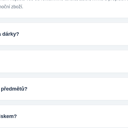
noční zboží.
a dárky?
ckých reklamních předmětů. K dispozici jsou i ekologicky udržite
tupem k životnímu prostředí.
ktu, počtem kusů a představou o potisku. Následně si s vámi up
ostup výroby.
h předmětů?
eti tisíců kusů pro firmy, eventy, gastro provozy nebo dlouhodob
ání.
otiskem?