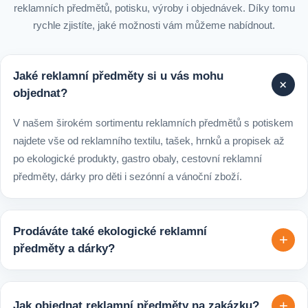
reklamních předmětů, potisku, výroby i objednávek. Díky tomu
rychle zjistíte, jaké možnosti vám můžeme nabídnout.
Jaké reklamní předměty si u vás mohu
+
objednat?
V našem širokém sortimentu reklamních předmětů s potiskem
najdete vše od reklamního textilu, tašek, hrnků a propisek až
po ekologické produkty, gastro obaly, cestovní reklamní
předměty, dárky pro děti i sezónní a vánoční zboží.
Prodáváte také ekologické reklamní
+
předměty a dárky?
Ano, v e-shopu europegift.eu najdete velký výběr ekologických
reklamních předmětů. K dispozici jsou i ekologicky udržitelné
+
Jak objednat reklamní předměty na zakázku?