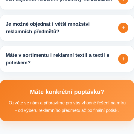
varianty, které jsou vhodné pro firmy, jež chtějí spojit svojí
propagaci s odpovědným přístupem k životnímu prostředí.
Velmi snadno. Stačí zaslat poptávku s požadavky k produktu,
počtem kusů a představou o potisku. Následně si s vámi
Je možné objednat i větší množství
+
upřesníme doplňující detaily, doporučíme vhodné varianty
reklamních předmětů?
potisku a brandingu a domluvíme další postup výroby.
Ano, zajišťujeme i větší objemy výroby tisíců nebo i deseti
tisíců kusů pro firmy, eventy, gastro provozy nebo dlouhodobé
Máte v sortimentu i reklamní textil a textil s
+
reklamní kampaně. Připravíme ideální řešení podle rozpočtu,
potiskem?
účelu i požadovaného termínu dodání.
Ano, součástí sortimentu je také reklamní textil pro firmy:
například reklamní trička nebo mikiny, pracovní textil a další
textilní produkty vhodné pro branding, promo akce i firemní
Máte konkrétní poptávku?
využití.
Ozvěte se nám a připravíme pro vás vhodné řešení na míru
- od výběru reklamního předmětu až po finální potisk.