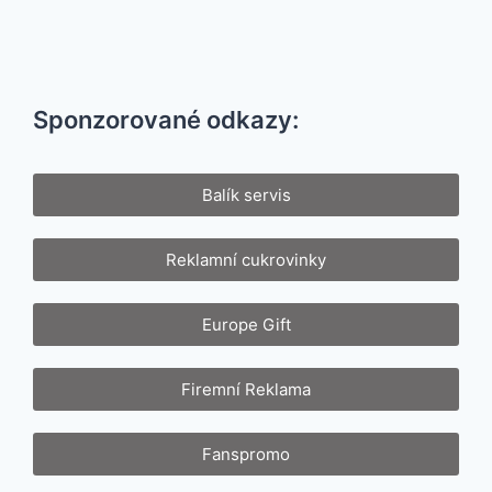
Sponzorované odkazy:
Balík servis
Reklamní cukrovinky
Europe Gift
Firemní Reklama
Fanspromo