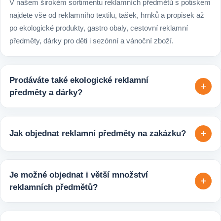
V našem širokém sortimentu reklamních předmětů s potiskem
najdete vše od reklamního textilu, tašek, hrnků a propisek až
po ekologické produkty, gastro obaly, cestovní reklamní
předměty, dárky pro děti i sezónní a vánoční zboží.
Prodáváte také ekologické reklamní
+
předměty a dárky?
Ano, v e-shopu europegift.eu najdete velký výběr ekologických
reklamních předmětů. K dispozici jsou i ekologicky udržitelné
+
Jak objednat reklamní předměty na zakázku?
varianty, které jsou vhodné pro firmy, jež chtějí spojit svojí
propagaci s odpovědným přístupem k životnímu prostředí.
Velmi snadno. Stačí zaslat poptávku s požadavky k produktu,
počtem kusů a představou o potisku. Následně si s vámi
Je možné objednat i větší množství
+
upřesníme doplňující detaily, doporučíme vhodné varianty
reklamních předmětů?
potisku a brandingu a domluvíme další postup výroby.
Ano, zajišťujeme i větší objemy výroby tisíců nebo i deseti