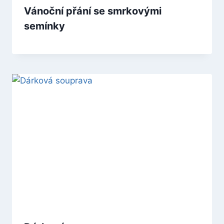
Vánoční přání se smrkovými
semínky