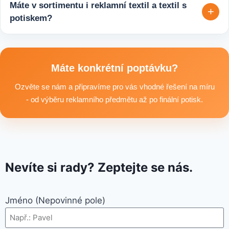
tisíců kusů pro firmy, eventy, gastro provozy nebo dlouhodobé
Máte v sortimentu i reklamní textil a textil s
+
reklamní kampaně. Připravíme ideální řešení podle rozpočtu,
potiskem?
účelu i požadovaného termínu dodání.
Ano, součástí sortimentu je také reklamní textil pro firmy:
například reklamní trička nebo mikiny, pracovní textil a další
textilní produkty vhodné pro branding, promo akce i firemní
Máte konkrétní poptávku?
využití.
Ozvěte se nám a připravíme pro vás vhodné řešení na míru
- od výběru reklamního předmětu až po finální potisk.
Nevíte si rady? Zeptejte se nás.
Jméno (Nepovinné pole)