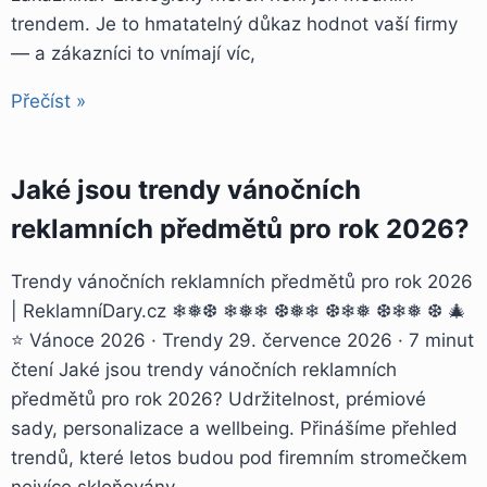
trendem. Je to hmatatelný důkaz hodnot vaší firmy
— a zákazníci to vnímají víc,
Přečíst »
Jaké jsou trendy vánočních
reklamních předmětů pro rok 2026?
Trendy vánočních reklamních předmětů pro rok 2026
| ReklamníDary.cz ❄❅❆ ❄❅❄ ❆❅❄ ❆❄❅ ❆❄❅ ❆ 🎄
⭐ Vánoce 2026 · Trendy 29. července 2026 · 7 minut
čtení Jaké jsou trendy vánočních reklamních
předmětů pro rok 2026? Udržitelnost, prémiové
sady, personalizace a wellbeing. Přinášíme přehled
trendů, které letos budou pod firemním stromečkem
nejvíce skloňovány —