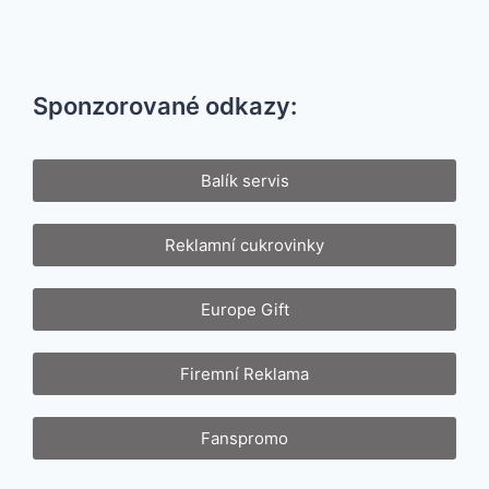
Sponzorované odkazy:
Balík servis
Reklamní cukrovinky
Europe Gift
Firemní Reklama
Fanspromo