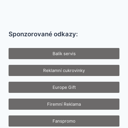
Sponzorované odkazy:
Balík servis
Reklamní cukrovinky
Europe Gift
Firemní Reklama
Fanspromo