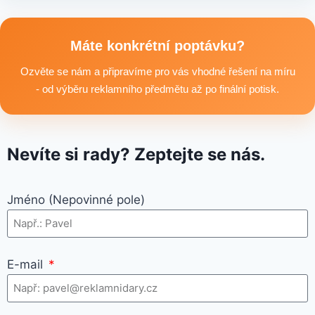
Ano, součástí sortimentu je také reklamní textil pro firmy:
například reklamní trička nebo mikiny, pracovní textil a další
textilní produkty vhodné pro branding, promo akce i firemní
Máte konkrétní poptávku?
využití.
Ozvěte se nám a připravíme pro vás vhodné řešení na míru
- od výběru reklamního předmětu až po finální potisk.
Nevíte si rady? Zeptejte se nás.
Jméno (Nepovinné pole)
E-mail