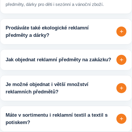
předměty, dárky pro děti i sezónní a vánoční zboží.
Prodáváte také ekologické reklamní
+
předměty a dárky?
Ano, v e-shopu europegift.eu najdete velký výběr ekologických
reklamních předmětů. K dispozici jsou i ekologicky udržitelné
+
Jak objednat reklamní předměty na zakázku?
varianty, které jsou vhodné pro firmy, jež chtějí spojit svojí
propagaci s odpovědným přístupem k životnímu prostředí.
Velmi snadno. Stačí zaslat poptávku s požadavky k produktu,
počtem kusů a představou o potisku. Následně si s vámi
Je možné objednat i větší množství
+
upřesníme doplňující detaily, doporučíme vhodné varianty
reklamních předmětů?
potisku a brandingu a domluvíme další postup výroby.
Ano, zajišťujeme i větší objemy výroby tisíců nebo i deseti
tisíců kusů pro firmy, eventy, gastro provozy nebo dlouhodobé
Máte v sortimentu i reklamní textil a textil s
+
reklamní kampaně. Připravíme ideální řešení podle rozpočtu,
potiskem?
účelu i požadovaného termínu dodání.