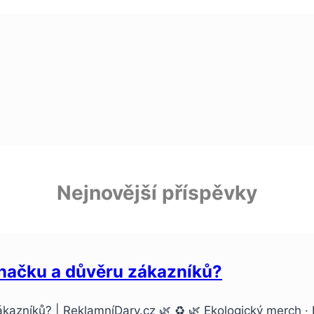
Nejnovější příspěvky
značku a důvěru zákazníků?
kazníků? | ReklamníDary.cz 🌿 ♻️ 🌿 Ekologický merch ·