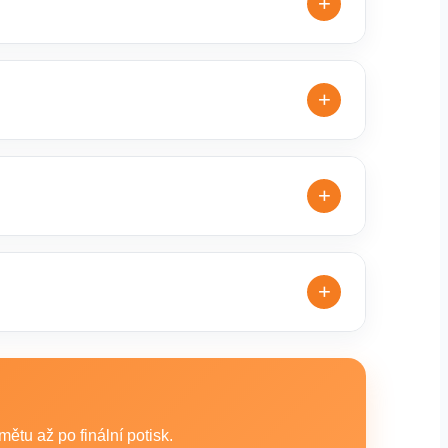
+
y udržitelné varianty, které jsou vhodné pro
+
s vámi upřesníme doplňující detaily, doporučíme
+
dlouhodobé reklamní kampaně. Připravíme ideální
+
 další textilní produkty vhodné pro branding,
tu až po finální potisk.