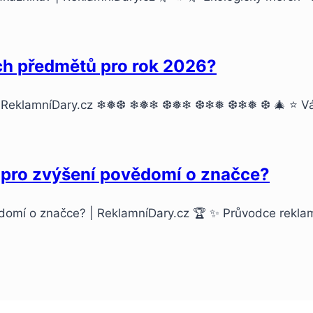
ch předmětů pro rok 2026?
6 | ReklamníDary.cz ❄❅❆ ❄❅❄ ❆❅❄ ❆❄❅ ❆❄❅ ❆ 🎄 ⭐ Ván
í pro zvýšení povědomí o značce?
ědomí o značce? | ReklamníDary.cz 🏆 ✨ Průvodce rekla