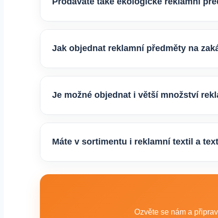
Prodáváte také ekologické reklamní př
Ano, v e-shopu europegift.eu najdete velký výběr
firmy, jež chtějí spojit svojí propagaci s odpově
Jak objednat reklamní předměty na zak
Velmi snadno. Stačí zaslat poptávku s požadavk
vhodné varianty potisku a brandingu a domluvím
Je možné objednat i větší množství re
Ano, zajišťujeme i větší objemy výroby tisíců ne
řešení podle rozpočtu, účelu i požadovaného te
Máte v sortimentu i reklamní textil a tex
Ano, součástí sortimentu je také reklamní textil p
promo akce i firemní využití.
Ozvěte se nám a připrav