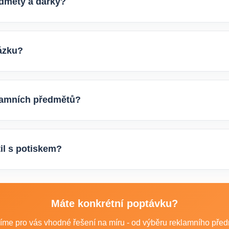
edměty a dárky?
 ekologických reklamních předmětů. K dispozici jsou i ekologick
dným přístupem k životnímu prostředí.
ázku?
y k produktu, počtem kusů a představou o potisku. Následně si 
e další postup výroby.
klamních předmětů?
bo i deseti tisíců kusů pro firmy, eventy, gastro provozy nebo 
rmínu dodání.
til s potiskem?
ro firmy: například reklamní trička nebo mikiny, pracovní textil a
Máte konkrétní poptávku?
íme pro vás vhodné řešení na míru - od výběru reklamního předmě