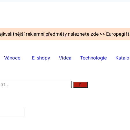
ejkvalitnější reklamní předměty naleznete zde >> Europegift
Vánoce
E-shopy
Videa
Technologie
Katal