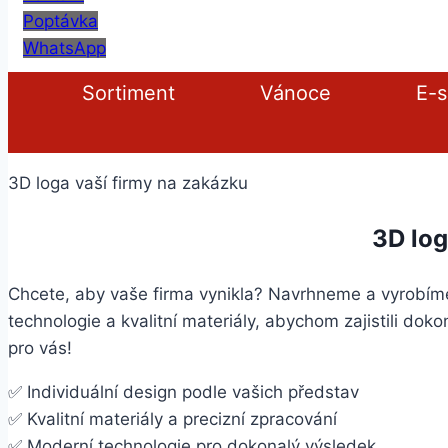
Poptávka
WhatsApp
Sortiment
Vánoce
E-
3D loga vaší firmy na zakázku
3D log
Chcete, aby vaše firma vynikla? Navrhneme a vyrobíme
technologie a kvalitní materiály, abychom zajistili doko
pro vás!
✅ Individuální design podle vašich představ
✅ Kvalitní materiály a precizní zpracování
✅ Moderní technologie pro dokonalý výsledek